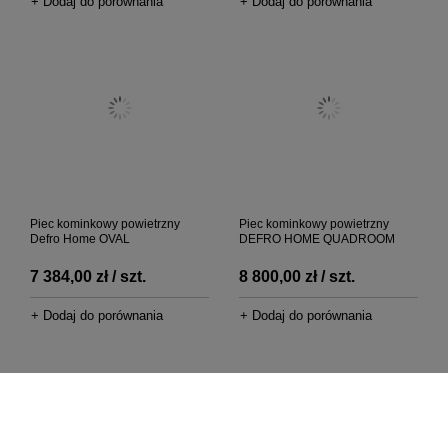
+ Dodaj do porównania
+ Dodaj do porównania
Piec kominkowy powietrzny
Piec kominkowy powietrzny
Defro Home OVAL
DEFRO HOME QUADROOM
7 384,00 zł / szt.
8 800,00 zł / szt.
+ Dodaj do porównania
+ Dodaj do porównania