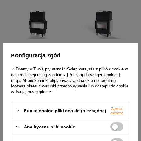
Konfiguracja zgód
Wkład kominkowy z płaszczem
Wkład kominkowy z płaszczem
wodnym Defro Home RIVA ME
wodnym Defro Home RIVA ME
✅ Dbamy o Twoją prywatność Sklep korzysta z plików cookie w
BP SHORT
SHORT
celu realizacji usług zgodnie z [Polityką dotyczącą cookies]
(https://trendkominki.pl/pl/privacy-and-cookie-notice.html).
15 570,00 zł / szt.
12 110,00 zł / szt.
Możesz określić warunki przechowywania lub dostępu do cookie
w Twojej przeglądarce.
+ Dodaj do porównania
+ Dodaj do porównania
Zawsze
Funkcjonalne pliki cookie (niezbędne)
aktywne
Analityczne pliki cookie