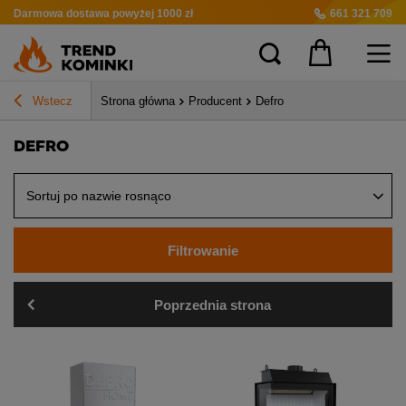
Darmowa dostawa
powyżej 1000 zł
661 321 709
Wstecz
Strona główna
Producent
Defro
DEFRO
Sortuj po nazwie rosnąco
Filtrowanie
Poprzednia strona