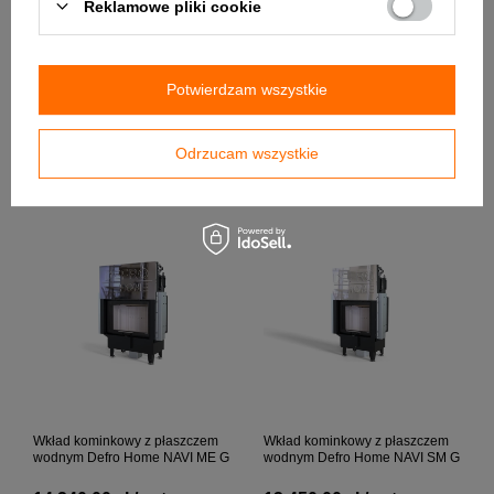
Reklamowe pliki cookie
Wkład kominkowy z płaszczem
Wkład kominkowy z płaszczem
Potwierdzam wszystkie
wodnym Defro Home RIVA LA
wodnym Defro Home RIVA SM
SHORT
SHORT
13 490,00 zł / szt.
10 950,00 zł / szt.
Odrzucam wszystkie
+ Dodaj do porównania
+ Dodaj do porównania
Wkład kominkowy z płaszczem
Wkład kominkowy z płaszczem
wodnym Defro Home NAVI ME G
wodnym Defro Home NAVI SM G