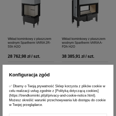
Wkład kominkowy z płaszczem
Wkład kominkowy z płaszczem
wodnym Spartherm VARIA 2R-
wodnym Spartherm VARIA A-
55h H2O
FDh H2O
28 762,98 zł / szt.
38 385,91 zł / szt.
+ Dodaj do porównania
+ Dodaj do porównania
Konfiguracja zgód
✅ Dbamy o Twoją prywatność Sklep korzysta z plików cookie w
celu realizacji usług zgodnie z [Polityką dotyczącą cookies]
(https://trendkominki.pl/pl/privacy-and-cookie-notice.html).
Możesz określić warunki przechowywania lub dostępu do cookie
w Twojej przeglądarce.