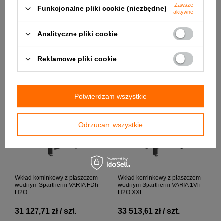
Zawsze
Funkcjonalne pliki cookie (niezbędne)
aktywne
Wkład kominkowy z płaszczem
Wkład kominkowy z płaszczem
wodnym Spartherm VARIA 2L-
wodnym Spartherm VARIA FD
55h H2O
H2O
Analityczne pliki cookie
28 762,98 zł / szt.
26 128,45 zł / szt.
Reklamowe pliki cookie
+ Dodaj do porównania
+ Dodaj do porównania
Potwierdzam wszystkie
Odrzucam wszystkie
Wkład kominkowy z płaszczem
Wkład kominkowy z płaszczem
wodnym Spartherm VARIA FDh
wodnym Spartherm VARIA 1Vh
H2O
H2O XXL
31 127,71 zł / szt.
33 513,61 zł / szt.