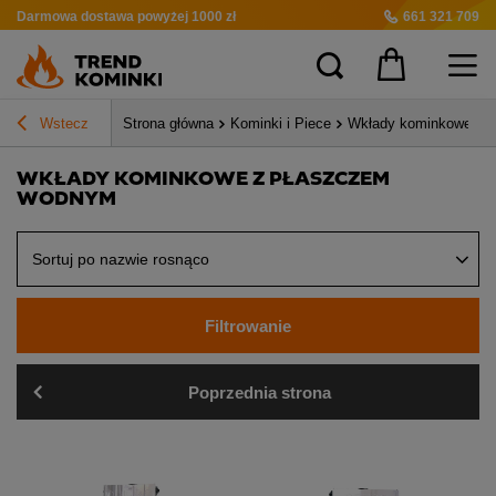
Darmowa dostawa
powyżej 1000 zł
661 321 709
Wstecz
Strona główna
Kominki i Piece
Wkłady kominkowe z 
WKŁADY KOMINKOWE Z PŁASZCZEM
WODNYM
Sortuj po nazwie rosnąco
Filtrowanie
Poprzednia strona