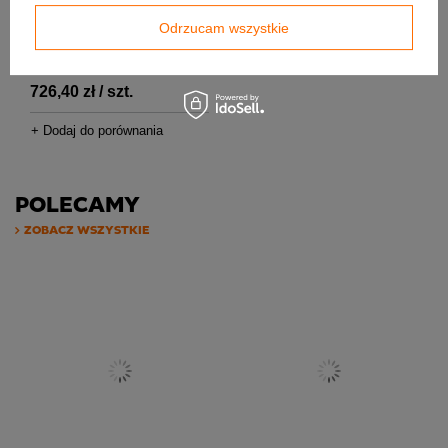
Akumulacyjny zestaw boczny
Odrzucam wszystkie
Romotop MAMMOTH AKKUM
KV 02 do wkładów kominkowych
726,40 zł / szt.
+ Dodaj do porównania
POLECAMY
ZOBACZ WSZYSTKIE