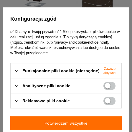
Konfiguracja zgód
✅ Dbamy o Twoją prywatność Sklep korzysta z plików cookie w
celu realizacji usług zgodnie z [Polityką dotyczącą cookies]
AKUMULACYJNY ZESTAW
AKUMULACYJNY ZESTAW
(https://trendkominki.pl/pl/privacy-and-cookie-notice.html).
GÓRNY ROMOTOP MAMMOTH
GÓRNY ROMOTOP MAMMOTH
Możesz określić warunki przechowywania lub dostępu do cookie
AKKUM KV 04 fi 200 mm
AKKUM KV 03 fi 150 mm
w Twojej przeglądarce.
997,18 zł / szt.
1 087,44 zł / szt.
Zawsze
Funkcjonalne pliki cookie (niezbędne)
aktywne
+ Dodaj do porównania
+ Dodaj do porównania
Analityczne pliki cookie
Reklamowe pliki cookie
Potwierdzam wszystkie