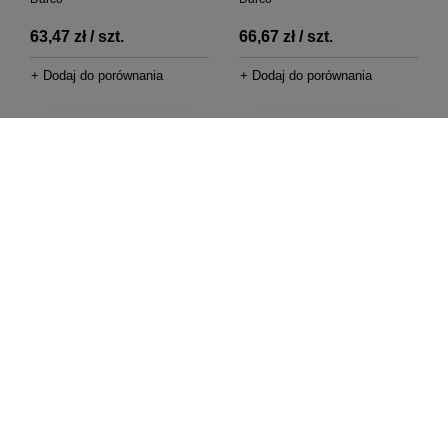
63,47 zł / szt.
66,67 zł / szt.
+ Dodaj do porównania
+ Dodaj do porównania
Czerpnia powietrza okrągła
Czerpnia powietrza okrągła
chromoniklowa CZNP125-CH
chromoniklowa CZNP150-CH
Darco
Darco
78,47 zł / szt.
84,13 zł / szt.
+ Dodaj do porównania
+ Dodaj do porównania