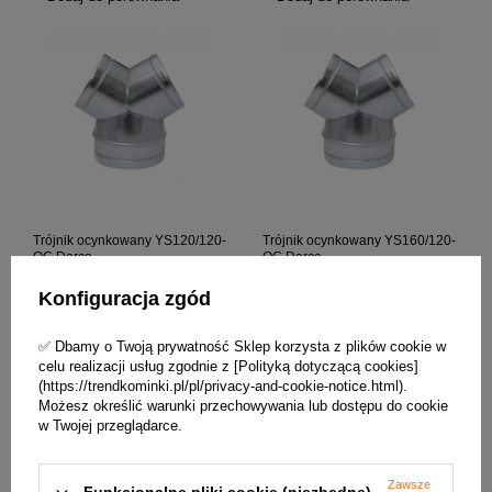
Trójnik ocynkowany YS120/120-
Trójnik ocynkowany YS160/120-
OC Darco
OC Darco
Konfiguracja zgód
28,66 zł / szt.
30,50 zł / szt.
+ Dodaj do porównania
+ Dodaj do porównania
✅ Dbamy o Twoją prywatność Sklep korzysta z plików cookie w
celu realizacji usług zgodnie z [Polityką dotyczącą cookies]
(https://trendkominki.pl/pl/privacy-and-cookie-notice.html).
Możesz określić warunki przechowywania lub dostępu do cookie
w Twojej przeglądarce.
Zawsze