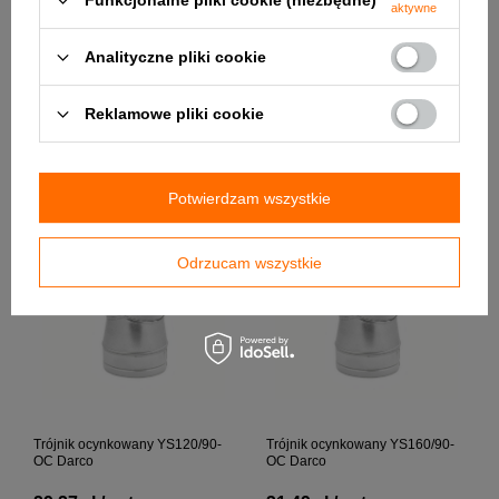
Funkcjonalne pliki cookie (niezbędne)
aktywne
Analityczne pliki cookie
Trójnik ocynkowany YS200/120-
Trójnik ocynkowany YS80/90-
OC Darco
OC Darco
Reklamowe pliki cookie
45,63 zł / szt.
27,18 zł / szt.
+ Dodaj do porównania
+ Dodaj do porównania
Potwierdzam wszystkie
Odrzucam wszystkie
Trójnik ocynkowany YS120/90-
Trójnik ocynkowany YS160/90-
OC Darco
OC Darco