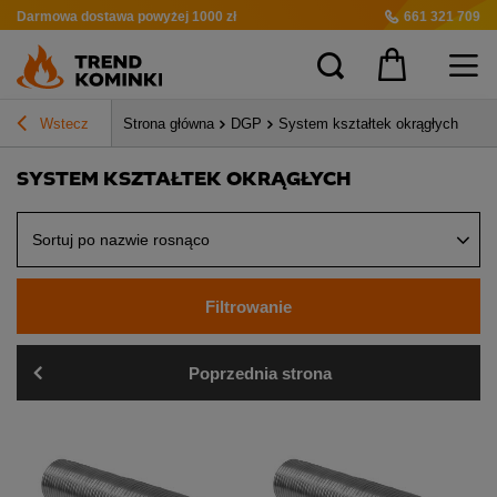
Darmowa dostawa
powyżej 1000 zł
661 321 709
Wstecz
Strona główna
DGP
System kształtek okrągłych
SYSTEM KSZTAŁTEK OKRĄGŁYCH
Sortuj po nazwie rosnąco
Filtrowanie
Poprzednia strona