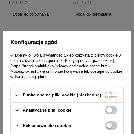
620,04 zł
576,75 zł
+ Dodaj do porównania
+ Dodaj do porównania
Konfiguracja zgód
✅ Dbamy o Twoją prywatność Sklep korzysta z plików cookie w
celu realizacji usług zgodnie z [Polityką dotyczącą cookies]
(https://trendkominki.pl/pl/privacy-and-cookie-notice.html).
CHWILOWO NIEDOSTĘPNY
W PROMOCJI
Możesz określić warunki przechowywania lub dostępu do cookie
w Twojej przeglądarce.
Nasada kominowa Turbowent
Nasada kominowa Turbowent
TU300OCAL-PK z podstawą
TU150OCAL-PK z podstawą
kwadratową
kwadratową
Zawsze
Funkcjonalne pliki cookie (niezbędne)
aktywne
554,31 zł / szt.
331,96 zł / szt.
659,90 zł
395,20 zł
Analityczne pliki cookie
+ Dodaj do porównania
+ Dodaj do porównania
Reklamowe pliki cookie