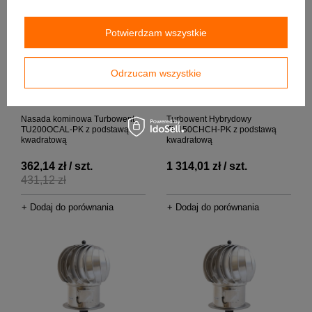
Potwierdzam wszystkie
Odrzucam wszystkie
W PROMOCJI
Nasada kominowa Turbowent
Turbowent Hybrydowy
TU200OCAL-PK z podstawą
TH150CHCH-PK z podstawą
kwadratową
kwadratową
362,14 zł / szt.
1 314,01 zł / szt.
431,12 zł
+ Dodaj do porównania
+ Dodaj do porównania