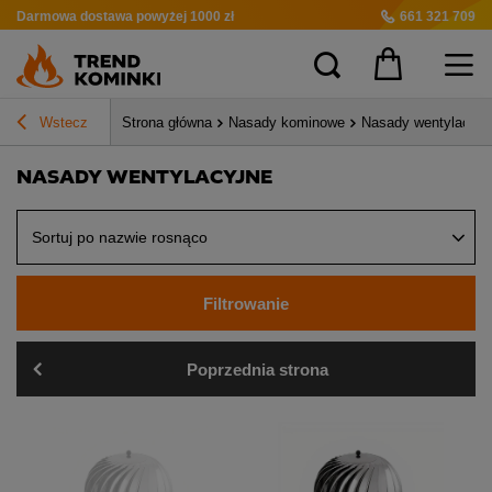
Darmowa dostawa
powyżej 1000 zł
661 321 709
Wstecz
Strona główna
Nasady kominowe
Nasady wentylacyjn
NASADY WENTYLACYJNE
Sortuj po nazwie rosnąco
Filtrowanie
Poprzednia strona