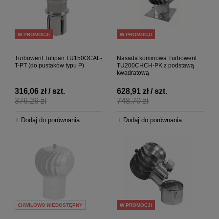
W PROMOCJI
W PROMOCJI
Turbowent Tulipan TU150OCAL-
Nasada kominowa Turbowent
T-PT (do pustaków typu P)
TU200CHCH-PK z podstawą
kwadratową
316,06 zł / szt.
628,91 zł / szt.
376,26 zł
748,70 zł
+ Dodaj do porównania
+ Dodaj do porównania
CHWILOWO NIEDOSTĘPNY
W PROMOCJI