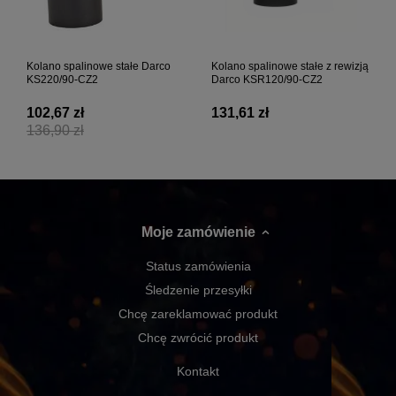
Kolano spalinowe stałe Darco
Kolano spalinowe stałe z rewizją
KS220/90-CZ2
Darco KSR120/90-CZ2
102,67 zł
131,61 zł
136,90 zł
Moje zamówienie
Status zamówienia
Śledzenie przesyłki
Chcę zareklamować produkt
Chcę zwrócić produkt
Kontakt