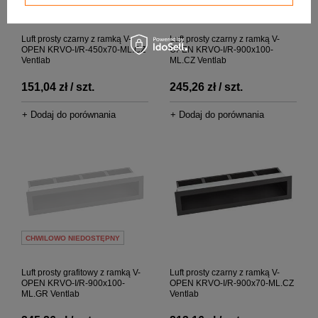
CHWILOWO NIEDOSTĘPNY
Luft prosty czarny z ramką V-
Luft prosty czarny z ramką V-
OPEN KRVO-I/R-450x70-ML.CZ
OPEN KRVO-I/R-900x100-
Ventlab
ML.CZ Ventlab
151,04 zł / szt.
245,26 zł / szt.
+ Dodaj do porównania
+ Dodaj do porównania
CHWILOWO NIEDOSTĘPNY
Luft prosty grafitowy z ramką V-
Luft prosty czarny z ramką V-
OPEN KRVO-I/R-900x100-
OPEN KRVO-I/R-900x70-ML.CZ
ML.GR Ventlab
Ventlab