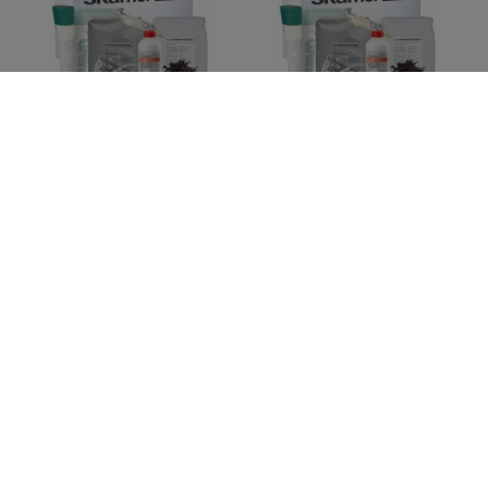
Płyta kominkowa Skamol
Płyta kominkowa Skamol
122x100x3 cm 9 płyt + Akcesoria
122x100x3 cm 6 płyt + Akcesoria
2 217,20 zł / szt.
1 564,00 zł / szt.
+ Dodaj do porównania
+ Dodaj do porównania