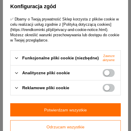
Konfiguracja zgód
✅ Dbamy o Twoją prywatność Sklep korzysta z plików cookie w
celu realizacji usług zgodnie z [Polityką dotyczącą cookies]
(https://trendkominki.pl/pl/privacy-and-cookie-notice.html).
Możesz określić warunki przechowywania lub dostępu do cookie
CHWILOWO NIEDOSTĘPNY
w Twojej przeglądarce.
Luft prosty czarny z ramką V-
Luft prosty grafitowy z ramką V-
OPEN KRVO-I/R-450x100-
OPEN KRVO-I/R-450x70-ML.GR
Zawsze
Funkcjonalne pliki cookie (niezbędne)
ML.CZ Ventlab
Ventlab
aktywne
169,99 zł / szt.
151,04 zł / szt.
Analityczne pliki cookie
+ Dodaj do porównania
+ Dodaj do porównania
Reklamowe pliki cookie
Potwierdzam wszystkie
Odrzucam wszystkie