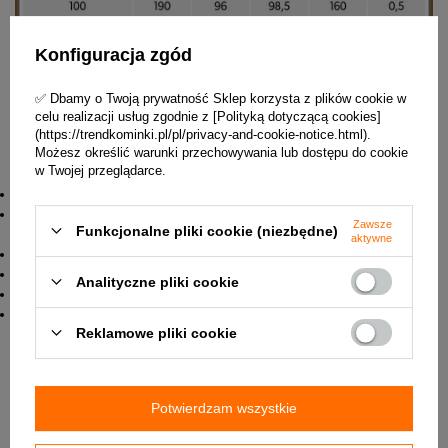
Konfiguracja zgód
✅ Dbamy o Twoją prywatność Sklep korzysta z plików cookie w
celu realizacji usług zgodnie z [Polityką dotyczącą cookies]
(https://trendkominki.pl/pl/privacy-and-cookie-notice.html).
Możesz określić warunki przechowywania lub dostępu do cookie
w Twojej przeglądarce.
Dane techniczne anemostatu:
Średnica - 160 mm
Rodzaj materiału - blacha stalowa 0,6 mm malowana
Zawsze
Funkcjonalne pliki cookie (niezbędne)
proszkowo
aktywne
Kolor - czarny mat
Regulowany
Analityczne pliki cookie
Max temperatura pracy - 180*C
Ramka montażowa z blachy ocynkowanej w komplecie
Reklamowe pliki cookie
Potwierdzam wszystkie
Jak dobrać rodzaj anemostatu: