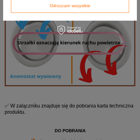
Odrzucam wszystkie
✅ W załączniku znajduje się do pobrania karta techniczna
produktu.
DO POBRANIA