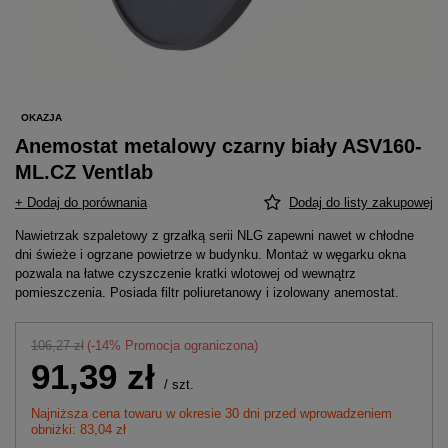
OKAZJA
Anemostat metalowy czarny biały ASV160-
ML.CZ Ventlab
+ Dodaj do porównania
Dodaj do listy zakupowej
Nawietrzak szpaletowy z grzałką serii NLG zapewni nawet w chłodne
dni świeże i ogrzane powietrze w budynku. Montaż w węgarku okna
pozwala na łatwe czyszczenie kratki wlotowej od wewnątrz
pomieszczenia. Posiada filtr poliuretanowy i izolowany anemostat.
106,27 zł
(-
14
% Promocja ograniczona)
91,39 zł
/
szt.
Najniższa cena towaru w okresie 30 dni przed wprowadzeniem
obniżki: 83,04 zł