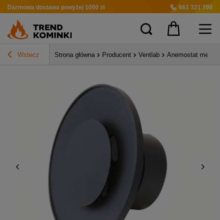
Darmowa dostawa
powyżej 1000 zł
661 321 709
Wstecz
Strona główna
Producent
Ventlab
Anemostat metalo