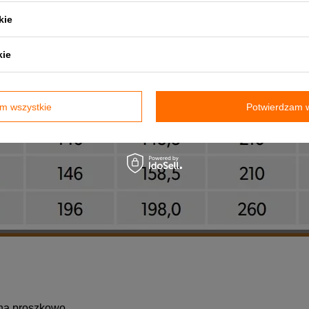
kie
kie
m wszystkie
Potwierdzam w
ana proszkowo