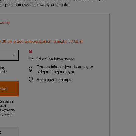
ltr poliuretanowy i izolowany anemostat.
zona)
 30 dni przed wprowadzeniem obniżki: 77,01 zł
14
dni na łatwy zwrot
Ten produkt nie jest dostępny w
yką
sklepie stacjonarnym
z jej
Bezpieczne zakupy
ości
zesyłania
ając
a wysłanie
stępności
: