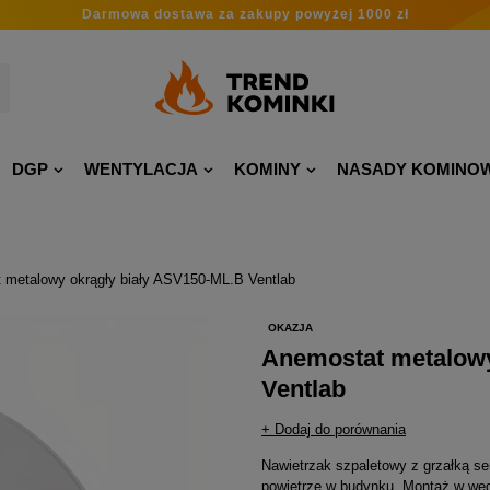
Darmowa dostawa
za zakupy
powyżej 1000 zł
DGP
WENTYLACJA
KOMINY
NASADY KOMINO
 metalowy okrągły biały ASV150-ML.B Ventlab
OKAZJA
Anemostat metalowy
Ventlab
+ Dodaj do porównania
Nawietrzak szpaletowy z grzałką se
powietrze w budynku. Montaż w węg