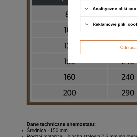
Analityczne pliki coo
Reklamowe pliki coo
Odrzuca
Dane techniczne anemostatu:
Średnica - 150 mm
Rodzaj materiału - blacha stalowa 0,6 mm malow