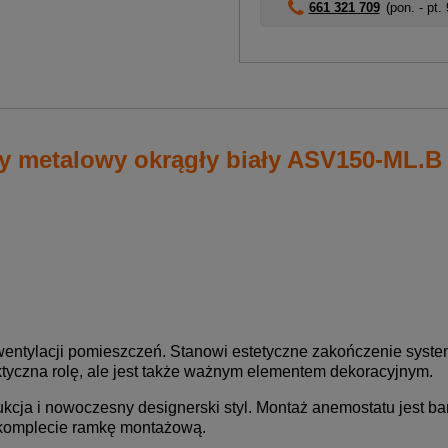
661 321 709
(pon. - pt.
 metalowy okrągły biały ASV150-ML.B
 wentylacji pomieszczeń. Stanowi estetyczne zakończenie syst
ktyczna rolę, ale jest także ważnym elementem dekoracyjnym.
cja i nowoczesny designerski styl. Montaż anemostatu jest bar
w komplecie ramkę montażową.