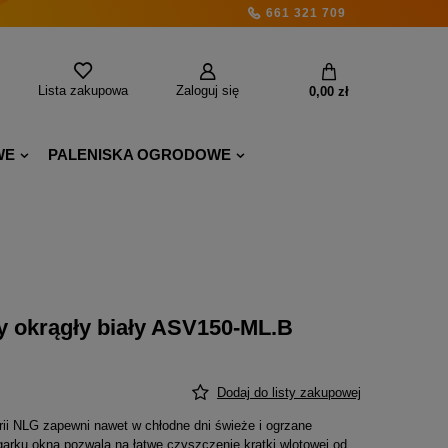
661 321 709
Lista zakupowa
Zaloguj się
0,00 zł
WE
PALENISKA OGRODOWE
 okrągły biały ASV150-ML.B
Dodaj do listy zakupowej
rii NLG zapewni nawet w chłodne dni świeże i ogrzane
arku okna pozwala na łatwe czyszczenie kratki wlotowej od