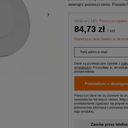
wewnątrz pomieszczenia. Posiada fi
98,52 zł
(-
14
% Promocja ogranic
84,73 zł
/
szt.
Najniższa cena towaru w okresie
Twój adres e-mail
Dane są przetwarzane zgodnie z
polit
prywatności
. Przesyłając je, akceptujes
postanowienia.
Powiadom o dostępn
Powyższe dane nie są używane do pr
newsletterów lub innych reklam. Włącz
powiadomienie zgadzasz się jedynie n
jednorazowo informacji o ponownej do
tego produktu.
Zamów przez telefon