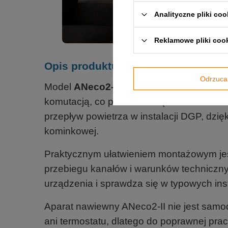
Analityczne pliki coo
Reklamowe pliki coo
Opis produktu
Odrzuca
Model
ANeco2-II
należy do drugiej gener
komutacją, co przekłada się na nowocześ
przepływ powietrza w instalacji DGP, dz
kominkowej.
Praktycznym ułatwieniem montażowym jes
przebiegu kanałów i warunków techniczny
urządzenia i sprawdza się w typowych ins
Aparat nawiewny ANeco2-II nie jest sam
ani termostatu, dlatego do poprawnej pr