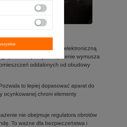
szystkie
t wyposażył go w silnik z elektroniczną
ergii podczas pracy. Urządzenie wymusza
o pomieszczeń oddalonych od obudowy
ozwala to lepiej dopasować aparat do
hy ocynkowanej chroni elementy
żenie nie obejmuje regulatora obrotów
ndę. To ważne dla bezpieczeństwa i