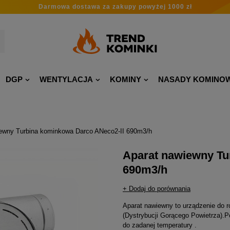
Darmowa dostawa
za zakupy
powyżej 1000 zł
DGP
WENTYLACJA
KOMINY
NASADY KOMINO
ewny Turbina kominkowa Darco ANeco2-II 690m3/h
Aparat nawiewny Tu
690m3/h
+ Dodaj do porównania
Aparat nawiewny to urządzenie do 
(Dystrybucji Gorącego Powietrza).P
do zadanej temperatury .