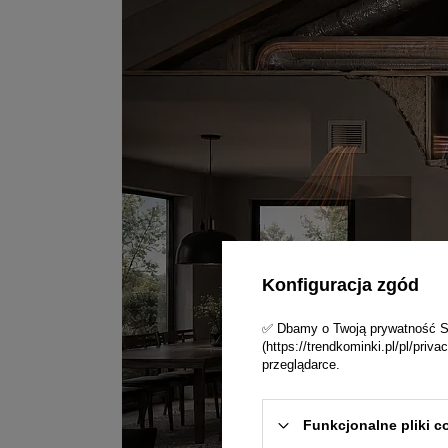
Konfiguracja zgód
✅ Dbamy o Twoją prywatność Skl
(https://trendkominki.pl/pl/pri
przeglądarce.
Funkcjonalne pliki c