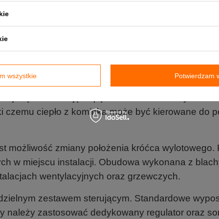
kie
kie
m wszystkie
Potwierdzam w
acji aparatów nawiewnych eco marki Darco. Producen
niejszą konstrukcję napędu oraz niższe zużycie en
ięki czemu ciepło z kominka może być kierowane d
t możliwość zmiany położenia króćca wylotowego. P
ch w miejscu instalacji. Obudowa wykonana z blac
talacjach wentylacyjnych oraz grzewczych.
odzielnym zestawem sterującym. Standardowe wyposa
acy należy zastosować dedykowany regulator oraz so