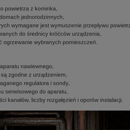
ego powietrza z kominka,
domach jednorodzinnych,
órych wymagane jest wymuszenie przepływu powietr
wanych do średnicy króćców urządzenia,
ć ogrzewanie wybranych pomieszczeń.
a aparatu nawiewnego,
 są zgodne z urządzeniem,
ganego regulatora i sondy,
pu serwisowego do aparatu,
i kanałów, liczby rozgałęzień i oporów instalacji.