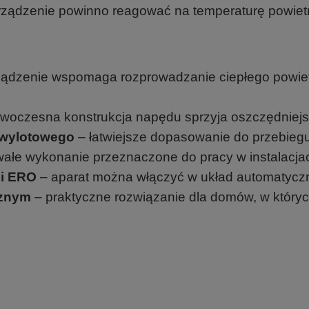
ządzenie powinno reagować na temperaturę powietrz
ządzenie wspomaga rozprowadzanie ciepłego powie
woczesna konstrukcja napędu sprzyja oszczędniejsze
 wylotowego
– łatwiejsze dopasowanie do przebieg
wałe wykonanie przeznaczone do pracy w instalacja
mi ERO
– aparat można włączyć w układ automatycz
rznym
– praktyczne rozwiązanie dla domów, w który