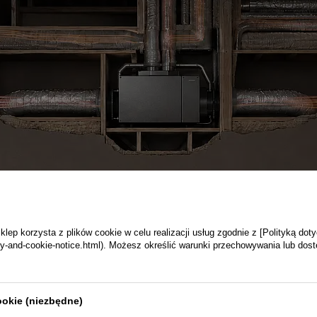
ep korzysta z plików cookie w celu realizacji usług zgodnie z [Polityką dot
vacy-and-cookie-notice.html). Możesz określić warunki przechowywania lub dos
ookie (niezbędne)