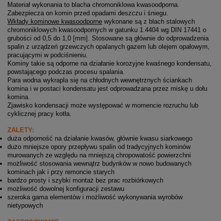
Materiał wykonania to blacha chromoniklowa kwasoodporna.
Zabezpiecza on komin przed opadami deszczu i śniegu.
Wkłady kominowe kwasoodporne
wykonane są z blach stalowych
chromoniklowych kwasoodpornych w gatunku 1.4404 wg DIN 17441 o
grubości od 0,5 do 1,0 [mm]. Stosowane są głównie do odprowadzenia
spalin z urządzeń grzewczych opalanych gazem lub olejem opałowym,
pracującymi w podciśnieniu.
Kominy takie są odporne na działanie korozyjne kwaśnego kondensatu,
powstającego podczas procesu spalania.
Para wodna wykrapla się na chłodnych wewnętrznych ściankach
komina i w postaci kondensatu jest odprowadzana przez miskę u dołu
komina.
Zjawisko kondensacji może występować w momencie rozruchu lub
cyklicznej pracy kotła.
ZALETY:
duża odporność na działanie kwasów, głównie kwasu siarkowego
dużo mniejsze opory przepływu spalin od tradycyjnych kominów
murowanych ze względu na mniejszą chropowatość powierzchni
możliwość stosowania wewnątrz budynków w nowo budowanych
kominach jak i przy remoncie starych
bardzo prosty i szybki montaż bez prac rozbiórkowych
możliwość dowolnej konfiguracji zestawu
szeroka gama elementów i możliwość wykonywania wyrobów
nietypowych