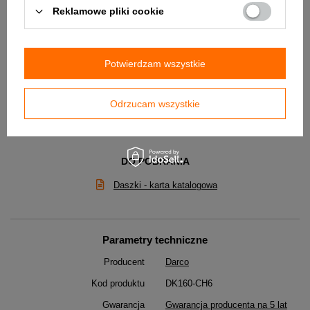
Reklamowe pliki cookie
Potwierdzam wszystkie
Odrzucam wszystkie
DO POBRANIA
Daszki - karta katalogowa
Parametry techniczne
Producent
Darco
Kod produktu
DK160-CH6
Gwarancja
Gwarancja producenta na 5 lat