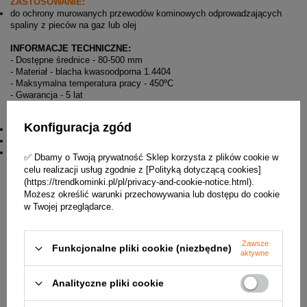
ZASTOSOWANIE:
do ochrony murowanych przewodów kominowych odprowadzających
spaliny z pieców na gaz lub olej
INFORMACJE TECHNICZNE:
- Dostępne średnice - 80-500 mm
- Materiał - blacha kwasoodporna 1.4404
- Maksymalna temperatura pracy - 450ºC
- Gwarancja - 5 lat
Wymiary daszka DK160-CH6 na rysunku:
Konfiguracja zgód
D - 290 mm
dw - 160 mm
H - 225 mm
✅ Dbamy o Twoją prywatność Sklep korzysta z plików cookie w
celu realizacji usług zgodnie z [Polityką dotyczącą cookies]
(https://trendkominki.pl/pl/privacy-and-cookie-notice.html).
Możesz określić warunki przechowywania lub dostępu do cookie
w Twojej przeglądarce.
Zawsze
Funkcjonalne pliki cookie (niezbędne)
aktywne
Analityczne pliki cookie