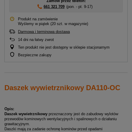
Zamów przez telefon:
661 321 709
(pon. - pt. 9-17)
Produkt na zamówienie
Wyślemy
w piątek
(20 szt. w magazynie)
Darmowa i terminowa dostawa
14
dni na łatwy zwrot
Ten produkt nie jest dostępny w sklepie stacjonarnym
Bezpieczne zakupy
Daszek wywietrznikowy DA110-OC
Opis:
Daszek wywietrznikowy
przeznaczony jest do zabudowy wylotów
przewodów kominowych wentylacyjnych i spalinowych o działaniu
grawitacyjnym.
Daszki mają za zadanie ochronę kominów przed opadami