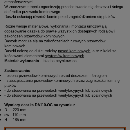
atmosferycznymi.
W znacznym stopniu ograniczają przedostawanie się deszczu i śniegu
do środka przewodu kominowego.
Daszki osłaniają również komin przed zagnieżdżaniem się ptaków.
Różne wersje materiałowe, wykonania i montażu umożliwiają
dopasowanie daszka do prawie wszystkich dostępnych rodzajów i
zakończeń przewodów kominowych.
Daszek montuje się na zakończeniach rurowych przewodów
kominowych.
Daszki należą do dużej rodziny
nasad kominowych
, a te z kolei są
końcowymi elementami
systemów kominowych
.
Materiał wykonania
- blacha ocynkowana
Zastosowanie:
- osłona przewodów kominowych przed deszczem i śniegiem
- zabezpieczenie przewodów kominowych przez zagnieżdżaniem się
ptaków
- do stosowania na przewodach wentylacyjnych lub spalinowych
- do stosowania na przewodach wentylacyjnych lub spalinowych
Wymiary daszka DA110-OC na rysunku:
D - 220 mm
dw - 110 mm
H - 185 mm