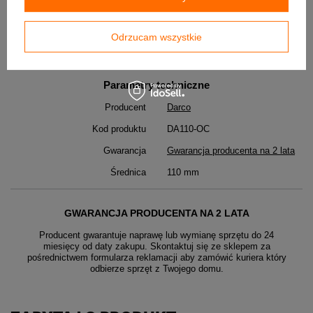
DO POBRANIA
Daszki_kominowe-Karta_techniczna
Odrzucam wszystkie
Parametry techniczne
Producent
Darco
Kod produktu
DA110-OC
Gwarancja
Gwarancja producenta na 2 lata
Średnica
110 mm
GWARANCJA PRODUCENTA NA 2 LATA
Producent gwarantuje naprawę lub wymianę sprzętu do 24
miesięcy od daty zakupu. Skontaktuj się ze sklepem za
pośrednictwem formularza reklamacji aby
zamówić kuriera który
odbierze sprzęt z Twojego domu.