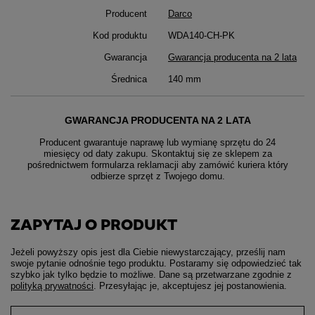
Producent
Darco
Kod produktu
WDA140-CH-PK
Gwarancja
Gwarancja producenta na 2 lata
Średnica
140 mm
GWARANCJA PRODUCENTA NA 2 LATA
Producent gwarantuje naprawę lub wymianę sprzętu do 24
miesięcy od daty zakupu. Skontaktuj się ze sklepem za
pośrednictwem formularza reklamacji aby
zamówić kuriera który
odbierze sprzęt z Twojego domu.
ZAPYTAJ O PRODUKT
Jeżeli powyższy opis jest dla Ciebie niewystarczający, prześlij nam
swoje pytanie odnośnie tego produktu. Postaramy się odpowiedzieć tak
szybko jak tylko będzie to możliwe.
Dane są przetwarzane zgodnie z
polityką prywatności
. Przesyłając je, akceptujesz jej postanowienia.