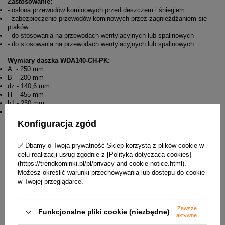
Zastosowanie:
- osłona przewodów kominowych przed deszczem i śniegiem
- zabezpieczenie przewodów kominowych przez zagnieżdżaniem się
ptaków
- do stosowania na przewodach wentylacyjnych lub spalinowych
- do stosowania na przewodach wentylacyjnych lub spalinowych
Wymiary daszka WDA140-CH-PK:
A - 250 mm
B - 200 mm
dz - 140,6 mm
H - 455 mm
h1 - 250 mm
h2 - 81 mm
Konfiguracja zgód
✅ Dbamy o Twoją prywatność Sklep korzysta z plików cookie w
celu realizacji usług zgodnie z [Polityką dotyczącą cookies]
(https://trendkominki.pl/pl/privacy-and-cookie-notice.html).
Możesz określić warunki przechowywania lub dostępu do cookie
w Twojej przeglądarce.
Zawsze
Funkcjonalne pliki cookie (niezbędne)
aktywne