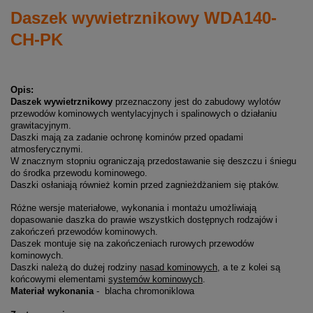
Daszek wywietrznikowy WDA140-
CH-PK
Opis:
Daszek wywietrznikowy
przeznaczony jest do zabudowy wylotów
przewodów kominowych wentylacyjnych i spalinowych o działaniu
grawitacyjnym.
Daszki mają za zadanie ochronę kominów przed opadami
atmosferycznymi.
W znacznym stopniu ograniczają przedostawanie się deszczu i śniegu
do środka przewodu kominowego.
Daszki osłaniają również komin przed zagnieżdżaniem się ptaków.
Różne wersje materiałowe, wykonania i montażu umożliwiają
dopasowanie daszka do prawie wszystkich dostępnych rodzajów i
zakończeń przewodów kominowych.
Daszek montuje się na zakończeniach rurowych przewodów
kominowych.
Daszki należą do dużej rodziny
nasad kominowych
, a te z kolei są
końcowymi elementami
systemów kominowych
.
Materiał wykonania
- blacha chromoniklowa