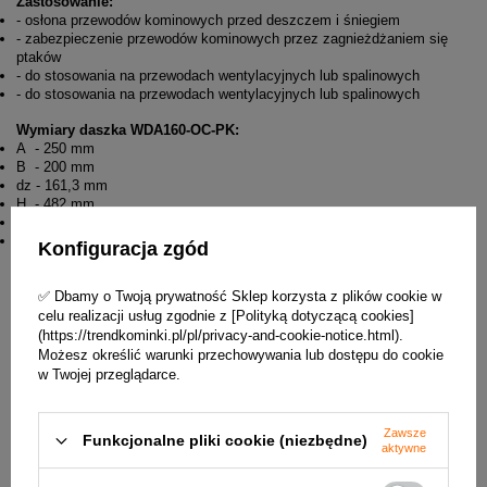
Zastosowanie:
- osłona przewodów kominowych przed deszczem i śniegiem
- zabezpieczenie przewodów kominowych przez zagnieżdżaniem się
ptaków
- do stosowania na przewodach wentylacyjnych lub spalinowych
- do stosowania na przewodach wentylacyjnych lub spalinowych
Wymiary daszka WDA160-OC-PK:
A - 250 mm
B - 200 mm
dz - 161,3 mm
H - 482 mm
h1 - 250 mm
h2 - 81 mm
Konfiguracja zgód
✅ Dbamy o Twoją prywatność Sklep korzysta z plików cookie w
celu realizacji usług zgodnie z [Polityką dotyczącą cookies]
(https://trendkominki.pl/pl/privacy-and-cookie-notice.html).
Możesz określić warunki przechowywania lub dostępu do cookie
w Twojej przeglądarce.
Zawsze
Funkcjonalne pliki cookie (niezbędne)
aktywne