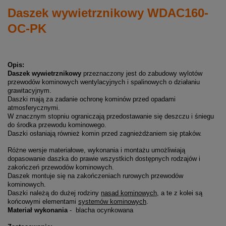
Daszek wywietrznikowy WDAC160-
OC-PK
Opis:
Daszek wywietrznikowy
przeznaczony jest do zabudowy wylotów
przewodów kominowych wentylacyjnych i spalinowych o działaniu
grawitacyjnym.
Daszki mają za zadanie ochronę kominów przed opadami
atmosferycznymi.
W znacznym stopniu ograniczają przedostawanie się deszczu i śniegu
do środka przewodu kominowego.
Daszki osłaniają również komin przed zagnieżdżaniem się ptaków.
Różne wersje materiałowe, wykonania i montażu umożliwiają
dopasowanie daszka do prawie wszystkich dostępnych rodzajów i
zakończeń przewodów kominowych.
Daszek montuje się na zakończeniach rurowych przewodów
kominowych.
Daszki należą do dużej rodziny
nasad kominowych
, a te z kolei są
końcowymi elementami
systemów kominowych
.
Materiał wykonania
- blacha ocynkowana