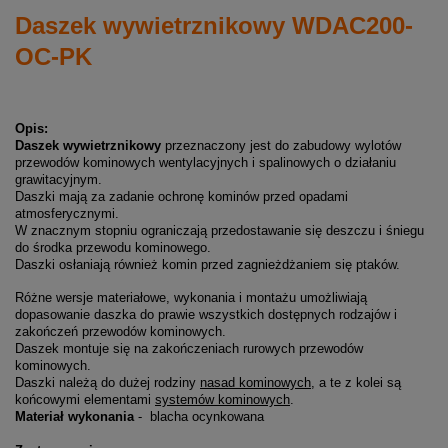
Daszek wywietrznikowy WDAC200-
OC-PK
Opis:
Daszek wywietrznikowy
przeznaczony jest do zabudowy wylotów
przewodów kominowych wentylacyjnych i spalinowych o działaniu
grawitacyjnym.
Daszki mają za zadanie ochronę kominów przed opadami
atmosferycznymi.
W znacznym stopniu ograniczają przedostawanie się deszczu i śniegu
do środka przewodu kominowego.
Daszki osłaniają również komin przed zagnieżdżaniem się ptaków.
Różne wersje materiałowe, wykonania i montażu umożliwiają
dopasowanie daszka do prawie wszystkich dostępnych rodzajów i
zakończeń przewodów kominowych.
Daszek montuje się na zakończeniach rurowych przewodów
kominowych.
Daszki należą do dużej rodziny
nasad kominowych
, a te z kolei są
końcowymi elementami
systemów kominowych
.
Materiał wykonania
- blacha ocynkowana