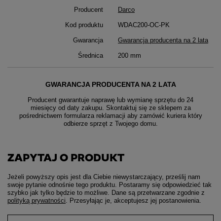
Producent
Darco
Kod produktu
WDAC200-OC-PK
Gwarancja
Gwarancja producenta na 2 lata
Średnica
200 mm
GWARANCJA PRODUCENTA NA 2 LATA
Producent gwarantuje naprawę lub wymianę sprzętu do 24
miesięcy od daty zakupu. Skontaktuj się ze sklepem za
pośrednictwem formularza reklamacji aby
zamówić kuriera który
odbierze sprzęt z Twojego domu.
ZAPYTAJ O PRODUKT
Jeżeli powyższy opis jest dla Ciebie niewystarczający, prześlij nam
swoje pytanie odnośnie tego produktu. Postaramy się odpowiedzieć tak
szybko jak tylko będzie to możliwe.
Dane są przetwarzane zgodnie z
polityką prywatności
. Przesyłając je, akceptujesz jej postanowienia.