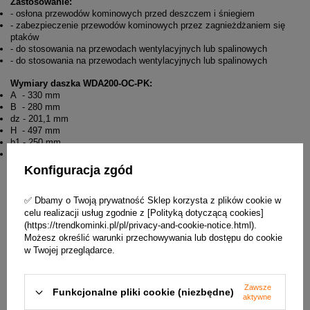
Zastosowanie:
- osłona przewodów kominowych przed deszczem i śniegiem
- zabezpieczenie przewodów kominowych przez zagnieżdżaniem się
ptaków
- do stosowania na przewodach wentylacyjnych lub spalinowych
- do stosowania na przewodach wentylacyjnych lub spalinowych
Wymiary daszka WDA200-OC-PK:
A - 330 mm
B - 280 mm
dz - 201,1 mm
H - 497 mm
h1 - 250 mm
h2 - 81 mm
Konfiguracja zgód
✅ Dbamy o Twoją prywatność Sklep korzysta z plików cookie w
celu realizacji usług zgodnie z [Polityką dotyczącą cookies]
(https://trendkominki.pl/pl/privacy-and-cookie-notice.html).
Możesz określić warunki przechowywania lub dostępu do cookie
w Twojej przeglądarce.
Zawsze
Funkcjonalne pliki cookie (niezbędne)
aktywne