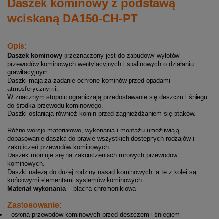
Daszek kominowy z podstawą
wciskaną DA150-CH-PT
Opis:
Daszek kominowy
przeznaczony jest do zabudowy wylotów
przewodów kominowych wentylacyjnych i spalinowych o działaniu
grawitacyjnym.
Daszki mają za zadanie ochronę kominów przed opadami
atmosferycznymi.
W znacznym stopniu ograniczają przedostawanie się deszczu i śniegu
do środka przewodu kominowego.
Daszki osłaniają również komin przed zagnieżdżaniem się ptaków.
Różne wersje materiałowe, wykonania i montażu umożliwiają
dopasowanie daszka do prawie wszystkich dostępnych rodzajów i
zakończeń przewodów kominowych.
Daszek montuje się na zakończeniach rurowych przewodów
kominowych.
Daszki należą do dużej rodziny
nasad kominowych
, a te z kolei są
końcowymi elementami
systemów kominowych
.
Materiał wykonania
- blacha chromoniklowa
Zastosowanie:
- osłona przewodów kominowych przed deszczem i śniegiem