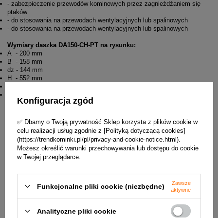
- zabezpieczenie przewodów kominowych przez zagnieżdżaniem się
ptaków
- do stosowania na przewodach wentylacyjnych lub spalinowych
- do stosowania na przewodach wentylacyjnych lub spalinowych
Wymiary daszka DA150-CH-PT na rysunku:
A - 200 mm
B - 158 mm
dz - 144 mm
H - 552 mm
h1 - 157 mm
h2 - 407 mm
Konfiguracja zgód
✅ Dbamy o Twoją prywatność Sklep korzysta z plików cookie w
celu realizacji usług zgodnie z [Polityką dotyczącą cookies]
(https://trendkominki.pl/pl/privacy-and-cookie-notice.html).
Możesz określić warunki przechowywania lub dostępu do cookie
w Twojej przeglądarce.
Zawsze
Funkcjonalne pliki cookie (niezbędne)
aktywne
Analityczne pliki cookie