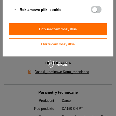
Reklamowe pliki cookie
Potwierdzam wszystkie
Odrzucam wszystkie
DO POBRANIA
Daszki_kominowe-Karta_techniczna
Parametry techniczne
Producent
Darco
Kod produktu
DA150-CH-PT