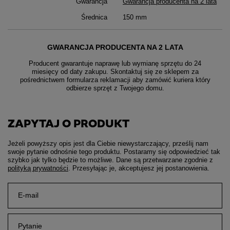
Gwarancja
Gwarancja producenta na 2 lata
Średnica
150 mm
GWARANCJA PRODUCENTA NA 2 LATA
Producent gwarantuje naprawę lub wymianę sprzętu do 24
miesięcy od daty zakupu. Skontaktuj się ze sklepem za
pośrednictwem formularza reklamacji aby
zamówić kuriera który
odbierze sprzęt z Twojego domu.
ZAPYTAJ O PRODUKT
Jeżeli powyższy opis jest dla Ciebie niewystarczający, prześlij nam
swoje pytanie odnośnie tego produktu. Postaramy się odpowiedzieć tak
szybko jak tylko będzie to możliwe.
Dane są przetwarzane zgodnie z
polityką prywatności
. Przesyłając je, akceptujesz jej postanowienia.
E-mail
Pytanie