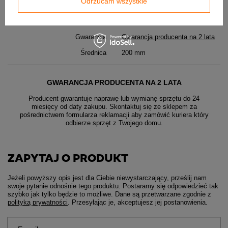
Odrzucam wszystkie
Producent
Darco
Kod produktu
DA200-OC-PT
Gwarancja
Gwarancja producenta na 2 lata
Średnica
200 mm
GWARANCJA PRODUCENTA NA 2 LATA
Producent gwarantuje naprawę lub wymianę sprzętu do 24
miesięcy od daty zakupu. Skontaktuj się ze sklepem za
pośrednictwem formularza reklamacji aby
zamówić kuriera który
odbierze sprzęt z Twojego domu.
ZAPYTAJ O PRODUKT
Jeżeli powyższy opis jest dla Ciebie niewystarczający, prześlij nam
swoje pytanie odnośnie tego produktu. Postaramy się odpowiedzieć tak
szybko jak tylko będzie to możliwe.
Dane są przetwarzane zgodnie z
polityką prywatności
. Przesyłając je, akceptujesz jej postanowienia.