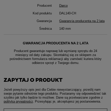
Producent
Darco
Kod produktu
DAL140-CH
Gwarancja
Gwarancja producenta na 2 lata
Średnica
140 mm
GWARANCJA PRODUCENTA NA 2 LATA
Producent gwarantuje naprawę lub wymianę sprzętu do 24
miesięcy od daty zakupu. Skontaktuj się ze sklepem za
pośrednictwem formularza reklamacji aby
zamówić kuriera który
odbierze sprzęt z Twojego domu.
ZAPYTAJ O PRODUKT
Jeżeli powyższy opis jest dla Ciebie niewystarczający, prześlij nam
swoje pytanie odnośnie tego produktu. Postaramy się odpowiedzieć tak
szybko jak tylko będzie to możliwe.
Dane są przetwarzane zgodnie z
polityką prywatności
. Przesyłając je, akceptujesz jej postanowienia.