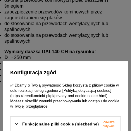
osłona przewodów kominowych przed deszczem i
śniegiem
zabezpieczenie przewodów kominowych przez
zagnieżdżaniem się ptaków
do stosowania na przewodach wentylacyjnych lub
spalinowych
do stosowania na przewodach wentylacyjnych lub
spalinowych
Wymiary daszka DAL140-CH na rysunku:
D -
250 mm
dw -
140 mm
H -
169,5 mm
Konfiguracja zgód
h1 -
130,5 mm
Waga -
0,5 kg
✅ Dbamy o Twoją prywatność Sklep korzysta z plików cookie w
celu realizacji usług zgodnie z [Polityką dotyczącą cookies]
(https://trendkominki.pl/pl/privacy-and-cookie-notice.html).
Możesz określić warunki przechowywania lub dostępu do cookie
w Twojej przeglądarce.
Zawsze
Funkcjonalne pliki cookie (niezbędne)
aktywne