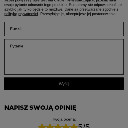
Jeżeli powyższy opis jest dla Ciebie niewystarczający, prześlij nam
swoje pytanie odnośnie tego produktu. Postaramy się odpowiedzieć tak
szybko jak tylko będzie to możliwe.
Dane są przetwarzane zgodnie z
polityką prywatności
. Przesyłając je, akceptujesz jej postanowienia.
E-mail
Pytanie
Wyślij
NAPISZ SWOJĄ OPINIĘ
Twoja ocena:
5/5