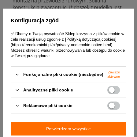
montaż na przewodzie rurowym. Solidna
konstrukcja gwarantuje, iż daszek z pudełka jest
równie trwały i estetyczny co tradycyjny daszek
kominowy. Sposób pakowania w małe, wąskie
Konfiguracja zgód
pudełko to niewątpliwa zaleta tego rozwiązania,
umożliwiająca łatwe przechowywanie i tanią
✅ Dbamy o Twoją prywatność Sklep korzysta z plików cookie w
celu realizacji usług zgodnie z [Polityką dotyczącą cookies]
logistykę.
(https://trendkominki.pl/pl/privacy-and-cookie-notice.html).
Możesz określić warunki przechowywania lub dostępu do cookie
Daszki dostępne w uniwersalnych rozmiarach,
w Twojej przeglądarce.
od 60 - 80, 100 - 130, 140 - 180, 200 - 250
Rozwiązanie zgłoszone w Urzędzie Patentowym
Zawsze
Funkcjonalne pliki cookie (niezbędne)
RP.
aktywne
Analityczne pliki cookie
Reklamowe pliki cookie
Potwierdzam wszystkie