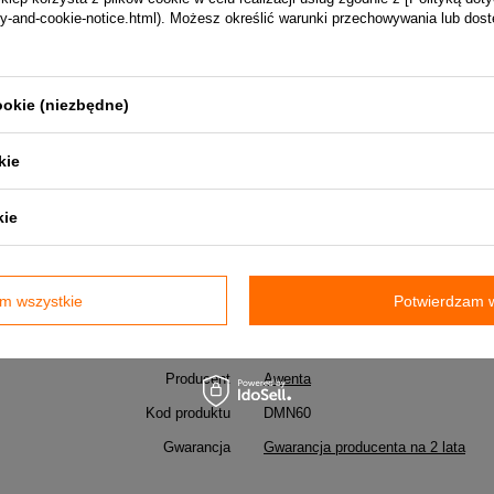
vacy-and-cookie-notice.html). Możesz określić warunki przechowywania lub dos
iennych otworów rewizyjnych lub wnęk, w których znajdują się g
że zabudowę przestrzeni, w których mieszczą się znaczne gaba
ookie (niezbędne)
iczny drzwiczek i Instrukcja Użytkownika.
kie
kie
Atest PZH
m wszystkie
Potwierdzam w
Parametry techniczne
Producent
Awenta
Kod produktu
DMN60
Gwarancja
Gwarancja producenta na 2 lata