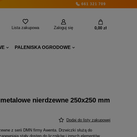
661 321 709
Lista zakupowa
Zaloguj się
0,00 zł
WE
PALENISKA OGRODOWE
e metalowe nierdzewne 250x250 mm
Dodaj do listy zakupowej
zewne z serii DMN firmy Awenta. Drzwiczki służą do
apewniają stały dostęp do liczników i innych elementów