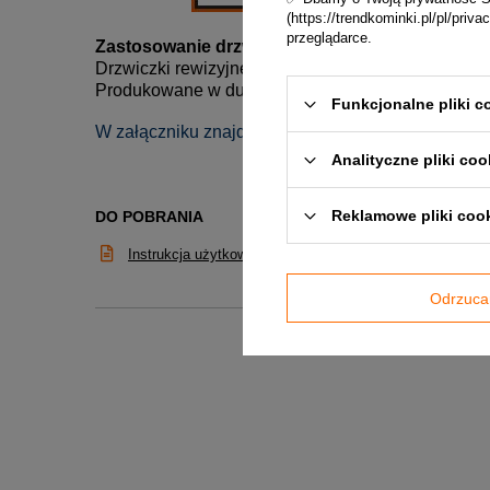
(https://trendkominki.pl/pl/pri
przeglądarce.
Zastosowanie drzwiczek rewizyjnych:
Drzwiczki rewizyjne umożliwiają łatwy dostęp do śc
Produkowane w dużych rozmiarach umożliwiają tak
Funkcjonalne pliki c
W załączniku znajdują się do pobrania Atest Higien
Analityczne pliki coo
Reklamowe pliki coo
DO POBRANIA
Instrukcja użytkownika
Odrzuca