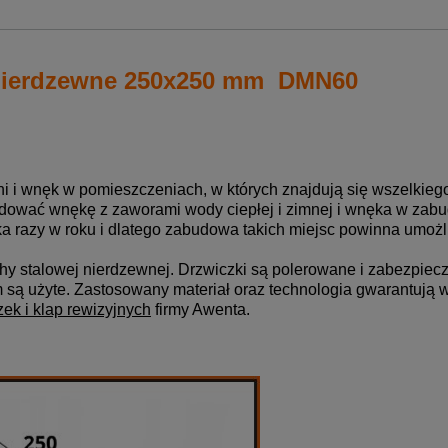
 nierdzewne 250x250 mm DMN60
i wnęk w pomieszczeniach, w których znajdują się wszelkiego ro
budować wnękę z zaworami wody ciepłej i zimnej i wnęka w za
ka razy w roku i dlatego zabudowa takich miejsc powinna umoż
hy stalowej nierdzewnej. Drzwiczki są polerowane i zabezpiecz
 są użyte. Zastosowany materiał oraz technologia gwarantują 
zek i klap rewizyjnych
firmy Awenta.