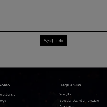
Wyślij opinię
konto
Regulaminy
Wysyłka
ejestruj się
Sposoby płatności i prowizje
szyk
Regulamin