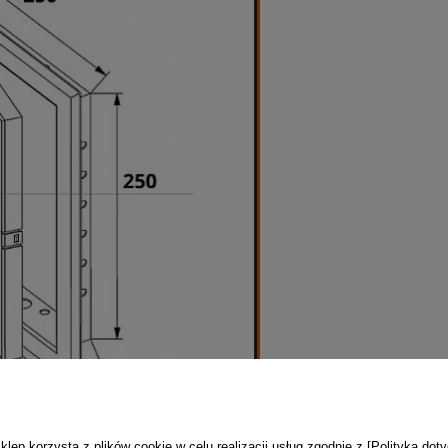
ep korzysta z plików cookie w celu realizacji usług zgodnie z [Polityką dot