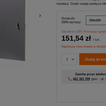
instalacji. Dzięki swojej estetyce i
Drzwiczki
250x250
DMN wymiary
216,48 zł
(-
30
% Promocja ogran
151,54 zł
/
szt.
Najniższa cena towaru w okresi
Dodaj do ko
1
Zamów przez telefon
661 321 709
(pon. - pt.