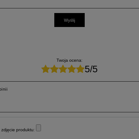
Wyślij
Twoja ocena:
5/5
inii
zdjęcie produktu: