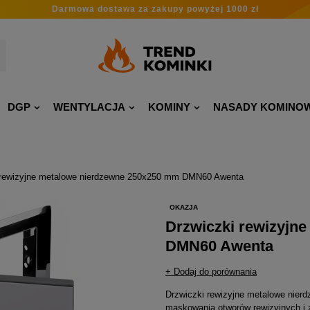
Darmowa dostawa
za zakupy
powyżej 1000 zł
DGP
WENTYLACJA
KOMINY
NASADY KOMINO
 rewizyjne metalowe nierdzewne 250x250 mm DMN60 Awenta
OKAZJA
Drzwiczki rewizyjn
DMN60 Awenta
+ Dodaj do porównania
Drzwiczki rewizyjne metalowe nierd
maskowania otworów rewizyjnych i z