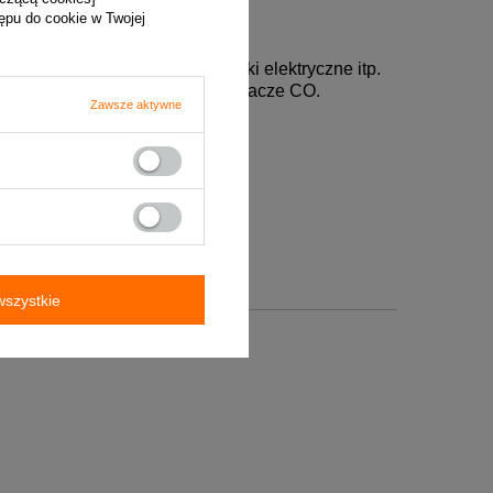
tępu do cookie w Twojej
azomierze, wodomierze, liczniki elektryczne itp.
rytowo rozdzielnie np. rozdzielacze CO.
Zawsze aktywne
szystkie