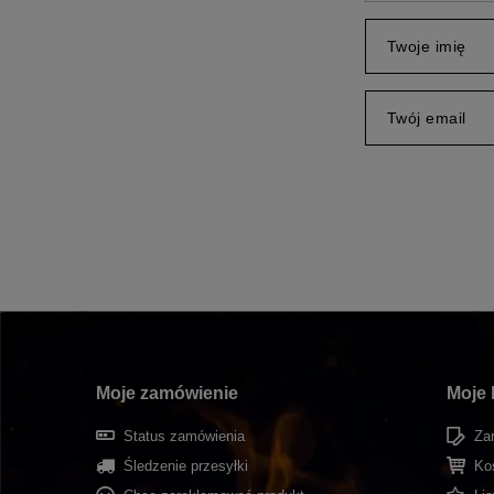
Twoje imię
Twój email
Moje zamówienie
Moje 
Status zamówienia
Zar
Śledzenie przesyłki
Ko