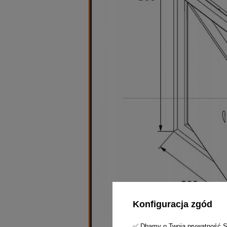
Konfiguracja zgód
✅ Dbamy o Twoją prywatność Skl