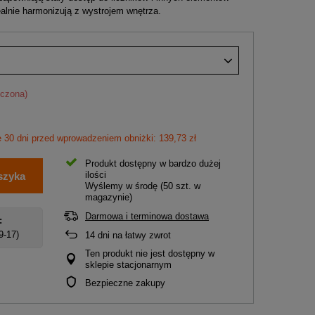
dealnie harmonizują z wystrojem wnętrza.
iczona)
e 30 dni przed wprowadzeniem obniżki: 139,73 zł
Produkt dostępny w bardzo dużej
ilości
szyka
Wyślemy
w środę
(50 szt. w
magazynie)
Darmowa i terminowa dostawa
:
 9-17)
14
dni na łatwy zwrot
Ten produkt nie jest dostępny w
sklepie stacjonarnym
Bezpieczne zakupy