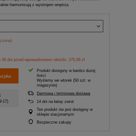
dealnie harmonizują z wystrojem wnętrza.
iczona)
e 30 dni przed wprowadzeniem obniżki: 275,09 zł
Produkt dostępny w bardzo dużej
ilości
szyka
Wyślemy
we wtorek
(50 szt. w
magazynie)
Darmowa i terminowa dostawa
:
 9-17)
14
dni na łatwy zwrot
Ten produkt nie jest dostępny w
sklepie stacjonarnym
Bezpieczne zakupy