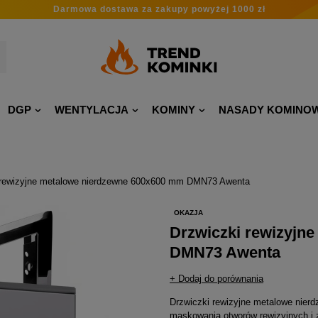
Darmowa dostawa
za zakupy
powyżej 1000 zł
DGP
WENTYLACJA
KOMINY
NASADY KOMINO
 rewizyjne metalowe nierdzewne 600x600 mm DMN73 Awenta
OKAZJA
Drzwiczki rewizyjn
DMN73 Awenta
+ Dodaj do porównania
Drzwiczki rewizyjne metalowe nierd
maskowania otworów rewizyjnych i z