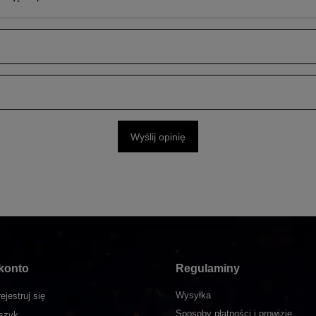
Wyślij opinię
konto
Regulaminy
Wysyłka
ejestruj się
Sposoby płatności i prowizje
szyk