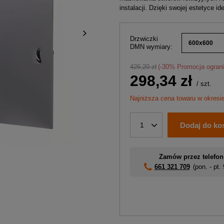
instalacji. Dzięki swojej estetyce i
Drzwiczki
600x600
DMN wymiary
426,20 zł
(-
30
% Promocja ogran
298,34 zł
/
szt.
Najniższa cena towaru w okresi
Dodaj do ko
1
Zamów przez telefon
661 321 709
(pon. - pt.