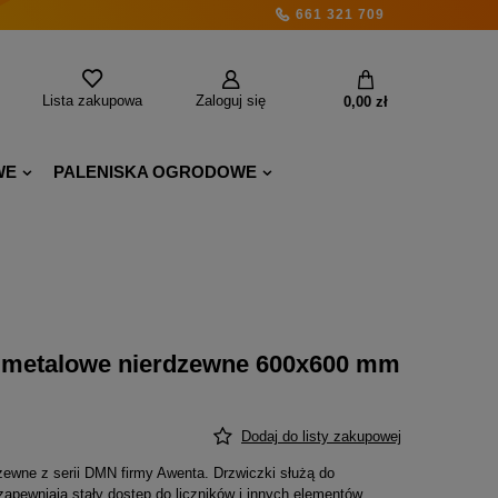
661 321 709
Lista zakupowa
Zaloguj się
0,00 zł
WE
PALENISKA OGRODOWE
e metalowe nierdzewne 600x600 mm
Dodaj do listy zakupowej
zewne z serii DMN firmy Awenta. Drzwiczki służą do
apewniają stały dostęp do liczników i innych elementów