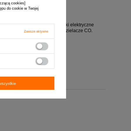
yczącą cookies]
tępu do cookie w Twojej
 gazomierze, wodomierze, liczniki elektryczne
gabarytowo rozdzielnie np. rozdzielacze CO.
Zawsze aktywne
szystkie