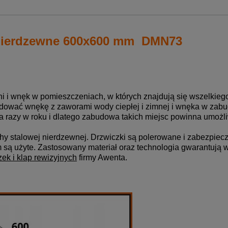
 nierdzewne 600x600 mm DMN73
 i wnęk w pomieszczeniach, w których znajdują się wszelkiego ro
budować wnękę z zaworami wody ciepłej i zimnej i wnęka w za
ka razy w roku i dlatego zabudowa takich miejsc powinna umoż
hy stalowej nierdzewnej. Drzwiczki są polerowane i zabezpiecz
 są użyte. Zastosowany materiał oraz technologia gwarantują 
zek i klap rewizyjnych
firmy Awenta.