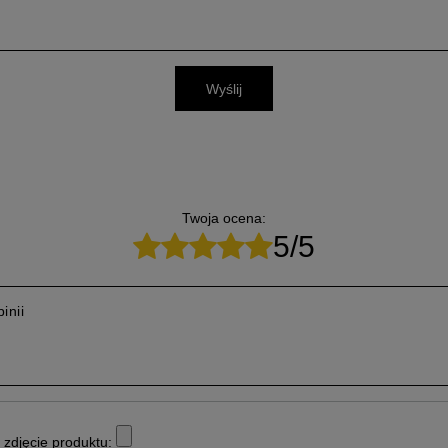
Wyślij
Twoja ocena:
5/5
inii
zdjęcie produktu: