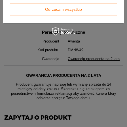
Drzwiczki wyciorowe DMW - instrukcja obsługi
Odrzucam wszystkie
Atest Higieniczny
Parametry techniczne
Producent
Awenta
Kod produktu
DMNW49
Gwarancja
Gwarancja producenta na 2 lata
GWARANCJA PRODUCENTA NA 2 LATA
Producent gwarantuje naprawę lub wymianę sprzętu do 24
miesięcy od daty zakupu. Skontaktuj się ze sklepem za
pośrednictwem formularza reklamacji aby
zamówić kuriera który
odbierze sprzęt z Twojego domu.
ZAPYTAJ O PRODUKT