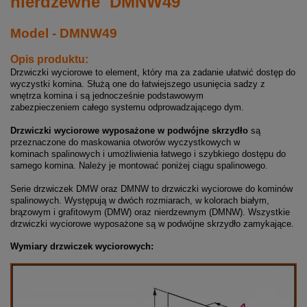
nierdzewne DMNW49
Model - DMNW49
Opis produktu:
Drzwiczki wyciorowe to element, który ma za zadanie ułatwić dostęp do
wyczystki komina. Służą one do łatwiejszego usunięcia sadzy z
wnętrza komina i są jednocześnie podstawowym
za
bezpieczeniem
całego systemu odprowadzającego dym.
Drzwiczki wyciorowe wyposażone w podwójne skrzydło
są
przeznaczone do maskowania otworów wyczystkowych w
kominach spalinowych i umożliwienia łatwego i szybkiego dostępu do
samego komina. Należy je montować poniżej ciągu spalinowego.
Serie drzwiczek DMW oraz DMNW to drzwiczki wyciorowe do kominów
spalinowych. Występują w dwóch rozmiarach, w kolorach białym,
brązowym i grafitowym (DMW) oraz nierdzewnym (DMNW). Wszystkie
drzwiczki wyciorowe wyposażone są w podwójne skrzydło zamykające.
Wymiary drzwiczek wyciorowych: