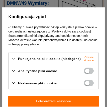
Konfiguracja zgód
✅ Dbamy o Twoją prywatność Sklep korzysta z plików cookie w
celu realizacji usług zgodnie z [Polityką dotyczącą cookies]
(https://trendkominki.pl/pl/privacy-and-cookie-notice.html).
Możesz określić warunki przechowywania lub dostępu do cookie
w Twojej przeglądarce.
Zawsze
Funkcjonalne pliki cookie (niezbędne)
aktywne
Analityczne pliki cookie
Reklamowe pliki cookie
W załączniku znajdują się do pobrania Instrukcja obsługi i Atest
Higieniczny.
Potwierdzam wszystkie
DO POBRANIA