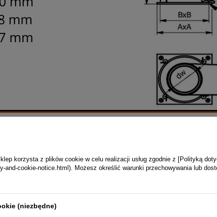
i dymowych urządzeń opalanych drewnem
ie komina spowodowane jego niekorzystnym usytuowaniem
ęstych wiatrach
ep korzysta z plików cookie w celu realizacji usług zgodnie z [Polityką dot
a niewielka
vacy-and-cookie-notice.html). Możesz określić warunki przechowywania lub dos
:
ookie (niezbędne)