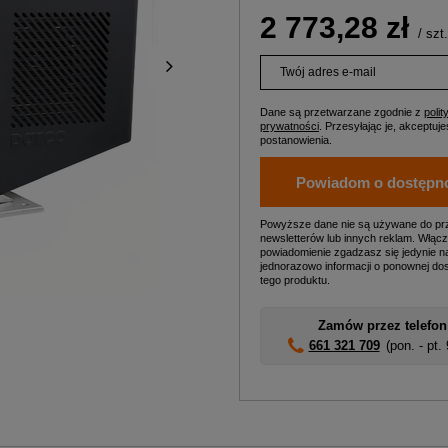
2 773,28 zł
/
szt.
Twój adres e-mail
Dane są przetwarzane zgodnie z
polit
prywatności
. Przesyłając je, akceptujes
postanowienia.
Powiadom o dostępn
Powyższe dane nie są używane do pr
newsletterów lub innych reklam. Włącz
powiadomienie zgadzasz się jedynie n
jednorazowo informacji o ponownej do
tego produktu.
Zamów przez telefon
661 321 709
(pon. - pt.