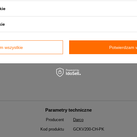
kie
lem lub ekogroszkiem!
kie
generatora.
m wszystkie
Potwierdzam w
Parametry techniczne
Producent
Darco
Kod produktu
GCKV200-CH-PK