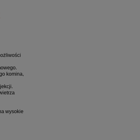
K
ożliwości
ymowego.
ego komina,
ekcji.
wietrza
na wysokie