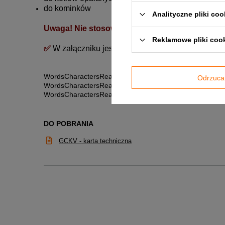
do kominków
Analityczne pliki coo
Uwaga!
Nie stosować do kotłów opalanych węg
Reklamowe pliki coo
✅
W załączniku jest do pobrania karta techniczna 
Words
Characters
Reading time
Odrzuca
Words
Characters
Reading time
Words
Characters
Reading time
DO POBRANIA
GCKV - karta techniczna