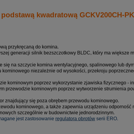
z podstawą kwadratową GCKV200CH-P
wą przykręcaną do komina.
zej generacji silnik bezszczotkowy BLDC, który ma większe m
je się na szczycie komina wentylacyjnego, spalinowego lub d
ągu kominowego niezależnie od wysokości, przekroju poprzeczn
ie kominowym poprzez wykorzystanie zjawiska fizycznego - inj
ym przewodzie kominowym poprzez wytworzenie strumienia po
ator znajdujący się poza obrębem przewodu kominowego.
rzewodu kominowego, a także zapewnia urządzeniu odporność 
inowych szczególnie w budownictwie jednorodzinnym.
magane jest zastosowanie
regulatora obrotów
serii ERO.