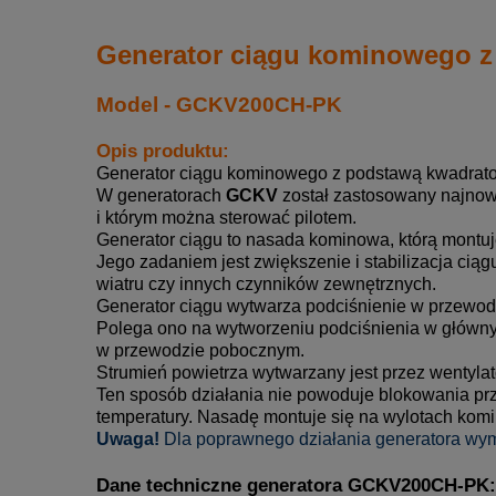
Generator ciągu kominowego 
Model - GCKV200CH-PK
Opis produktu:
Generator ciągu kominowego z podstawą kwadrato
W generatorach
GCKV
został zastosowany najnows
i którym można sterować pilotem.
Generator ciągu to nasada kominowa, którą montu
Jego zadaniem jest zwiększenie i stabilizacja ci
wiatru czy innych czynników zewnętrznych.
Generator ciągu wytwarza podciśnienie w przewodz
Polega ono na wytworzeniu podciśnienia w główn
w przewodzie pobocznym.
Strumień powietrza wytwarzany jest przez wentyl
Ten sposób działania nie powoduje blokowania p
temperatury. Nasadę montuje się na wylotach kom
Uwaga!
Dla poprawnego działania generatora wy
Dane techniczne generatora
GCKV200CH-PK: