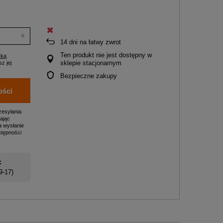
14
dni na łatwy zwrot
Ten produkt nie jest dostępny w
yką
sklepie stacjonarnym
z jej
Bezpieczne zakupy
ości
zesyłania
ając
a wysłanie
stępności
:
 9-17)