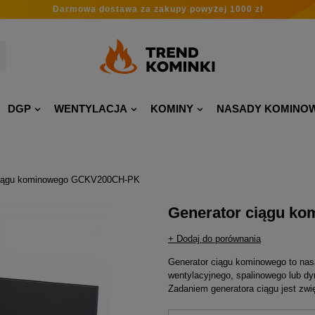
Darmowa dostawa
za zakupy
powyżej 1000 zł
DGP
WENTYLACJA
KOMINY
NASADY KOMINO
ciągu kominowego GCKV200CH-PK
Generator ciągu 
+ Dodaj do porównania
Generator ciągu kominowego to nas
wentylacyjnego, spalinowego lub d
Zadaniem generatora ciągu jest zwi