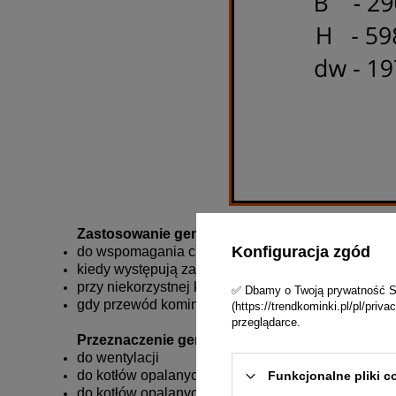
Zastosowanie generatorów ciągu kominowego:
Konfiguracja zgód
do wspomagania ciągu w kominach spalinowych 
kiedy występują zawirowania powietrza na wyloc
przy niekorzystnej konfiguracji terenu, silnych i cz
✅ Dbamy o Twoją prywatność Skl
gdy przewód kominowy jest krótki lub jego średnic
(https://trendkominki.pl/pl/pri
przeglądarce.
Przeznaczenie generatorów ciągu kominowego
do wentylacji
do kotłów opalanych gazem lub olejem
Funkcjonalne pliki c
do kotłów opalanych drewnem