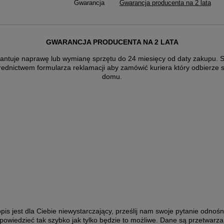
Gwarancja
Gwarancja producenta na 2 lata
GWARANCJA PRODUCENTA NA 2 LATA
antuje naprawę lub wymianę sprzętu do 24 miesięcy od daty zakupu. Sk
rednictwem formularza reklamacji aby
zamówić kuriera który odbierze 
domu.
pis jest dla Ciebie niewystarczający, prześlij nam swoje pytanie odnośn
powiedzieć tak szybko jak tylko będzie to możliwe.
Dane są przetwarza