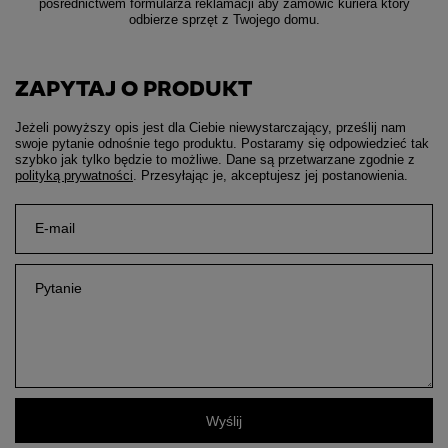
pośrednictwem formularza reklamacji aby
zamówić kuriera który
odbierze sprzęt z Twojego domu.
ZAPYTAJ O PRODUKT
Jeżeli powyższy opis jest dla Ciebie niewystarczający, prześlij nam
swoje pytanie odnośnie tego produktu. Postaramy się odpowiedzieć tak
szybko jak tylko będzie to możliwe.
Dane są przetwarzane zgodnie z
polityką prywatności
. Przesyłając je, akceptujesz jej postanowienia.
E-mail
Pytanie
Wyślij