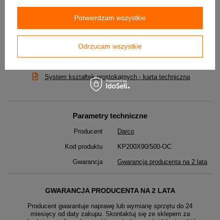
Potwierdzam wszystkie
Odrzucam wszystkie
DO POBRANIA
System kształtek prostokątnych - karta techniczna
Parametry techniczne
Producent
Darco
Kod produktu
KP200X90/500-OC
Gwarancja
Gwarancja producenta na 2 lata
GWARANCJA PRODUCENTA NA 2 LATA
Producent gwarantuje naprawę lub wymianę sprzętu do 24
miesięcy od daty zakupu. Skontaktuj się ze sklepem za