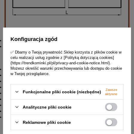
Konfiguracja zgód
Przekrój kanału Aw x Bw - 200x90 mm
L - 500 mm
✅ Dbamy o Twoją prywatność Sklep korzysta z plików cookie w
Elementy systemu kształtek prostokątnych to między
celu realizacji usług zgodnie z [Polityką dotyczącą cookies]
innymi:
(https://trendkominki.pl/pl/privacy-and-cookie-notice.html).
Możesz określić warunki przechowywania lub dostępu do cookie
kanały proste
w Twojej przeglądarce.
trójniki
kolana
czerpnie powietrza
Zawsze
Funkcjonalne pliki cookie (niezbędne)
przepustnice
aktywne
redukcje
przejścia pod kratki lub anemostaty
Analityczne pliki cookie
złączki
uchwyty montażowe
Reklamowe pliki cookie
✅ W załączniku znajduje się Karta techniczna systemu
kształtek prostokątnych.