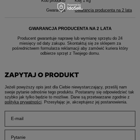
Kod produktu
Klej 1 kg
Gwarancja
Gwarancja producenta na 2 lata
GWARANCJA PRODUCENTA NA 2 LATA
Producent gwarantuje naprawę lub wymianę sprzętu do 24
miesięcy od daty zakupu. Skontaktuj się ze sklepem za
pośrednictwem formularza reklamacji aby
zamówić kuriera który
odbierze sprzęt z Twojego domu.
ZAPYTAJ O PRODUKT
Jeżeli powyższy opis jest dla Ciebie niewystarczający, prześlij nam
swoje pytanie odnośnie tego produktu. Postaramy się odpowiedzieć tak
szybko jak tylko będzie to możliwe.
Dane są przetwarzane zgodnie z
polityką prywatności
. Przesyłając je, akceptujesz jej postanowienia.
E-mail
Pytanie