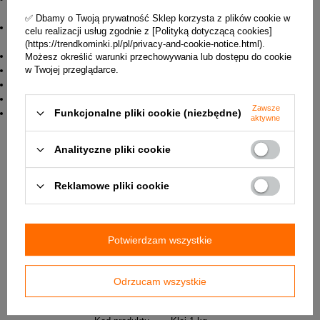
temperatury, wilgotności oraz nasiąkliwości materiału) -
✅ Dbamy o Twoją prywatność Sklep korzysta z plików cookie w
Magazynowanie - przechowywać w temperaturze powyżej
celu realizacji usług zgodnie z [Polityką dotyczącą cookies]
+5 °C
(https://trendkominki.pl/pl/privacy-and-cookie-notice.html).
Czas przechowywania - ok. 6 miesięcy
Możesz określić warunki przechowywania lub dostępu do cookie
Kolor - szary
w Twojej przeglądarce.
Konsystencja - pasta
Czas wiązania 8 h ± 1
Zawsze
Forma dostawcza - opakowanie z tworzywa sztucznego
Funkcjonalne pliki cookie (niezbędne)
aktywne
15 kg; worek foliowy 1 kg
Analityczne pliki cookie
✅ W załączniku znajduje się karta techniczna produktu.
Reklamowe pliki cookie
DO POBRANIA
Klej do zabudowy kominka Promat 1 kg - Karta produktu
Potwierdzam wszystkie
Parametry techniczne
Odrzucam wszystkie
Producent
Promat