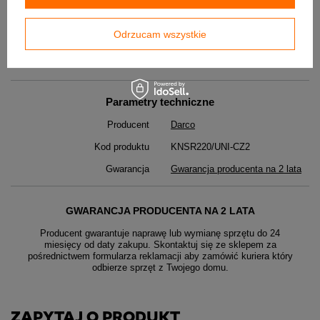
DO POBRANIA
Odrzucam wszystkie
SPK - karta techniczna
Parametry techniczne
Producent
Darco
Kod produktu
KNSR220/UNI-CZ2
Gwarancja
Gwarancja producenta na 2 lata
GWARANCJA PRODUCENTA NA 2 LATA
Producent gwarantuje naprawę lub wymianę sprzętu do 24
miesięcy od daty zakupu. Skontaktuj się ze sklepem za
pośrednictwem formularza reklamacji aby
zamówić kuriera który
odbierze sprzęt z Twojego domu.
ZAPYTAJ O PRODUKT