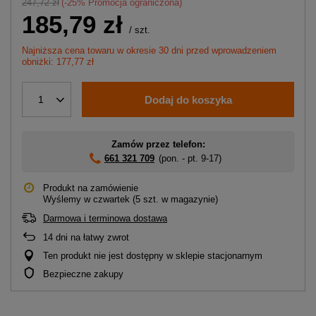
247,72 zł
(-
25
% Promocja ograniczona)
185,79 zł
/
szt.
Najniższa cena towaru w okresie 30 dni przed wprowadzeniem
obniżki: 177,77 zł
Dodaj do koszyka
1
Zamów przez telefon:
661 321 709
(pon. - pt. 9-17)
Produkt na zamówienie
Wyślemy
w czwartek
(5 szt. w magazynie)
Darmowa i terminowa dostawa
14
dni na łatwy zwrot
Ten produkt nie jest dostępny w sklepie stacjonarnym
Bezpieczne zakupy