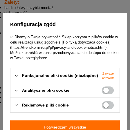
Zalety:
bardzo łatwy i szybki montaż
duża trwałość
dostępne w kolorach czarnym (standard) i grafitowym (na zamówienie)
Konfiguracja zgód
Zastosowanie:
do budowy przyłączy kominowych z kominków lub pieców na paliwa
✅ Dbamy o Twoją prywatność Sklep korzysta z plików cookie w
stałe
celu realizacji usług zgodnie z [Polityką dotyczącą cookies]
(https://trendkominki.pl/pl/privacy-and-cookie-notice.html).
Możesz określić warunki przechowywania lub dostępu do cookie
w Twojej przeglądarce.
Zawsze
Funkcjonalne pliki cookie (niezbędne)
aktywne
Dane techniczne:
Maksymalna temperatura pracy ciągłej: 600*C
Analityczne pliki cookie
Materiał : blacha DC01 2mm, malowana farbą żaroodporną Senotherm
Gwarancja : 2 lata
Połączenia elementów powinny być uszczelniane za pomocą specjalnej
Reklamowe pliki cookie
masy silikonowej - odpornej do temperatury 1200*C
✅ Karta katalogowa w załączniku poniżej.
Potwierdzam wszystkie