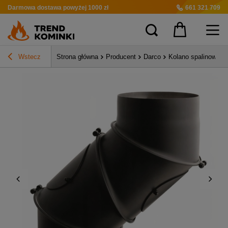
Darmowa dostawa
powyżej 1000 zł
661 321 709
Wstecz
Strona główna
Producent
Darco
Kolano spalinowe 