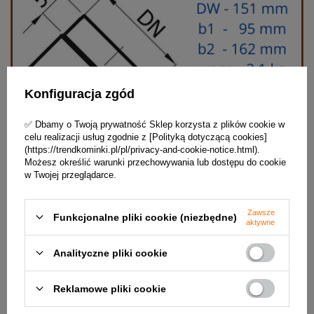
Konfiguracja zgód
✅ Dbamy o Twoją prywatność Sklep korzysta z plików cookie w
celu realizacji usług zgodnie z [Polityką dotyczącą cookies]
(https://trendkominki.pl/pl/privacy-and-cookie-notice.html).
Możesz określić warunki przechowywania lub dostępu do cookie
w Twojej przeglądarce.
Zawsze
Funkcjonalne pliki cookie (niezbędne)
aktywne
Zalety:
Analityczne pliki cookie
- bardzo łatwy i szybki montaż
- duża trwałość
- dostępne w kolorach czarnym (standard) i grafitowym (na
Reklamowe pliki cookie
zamówienie).