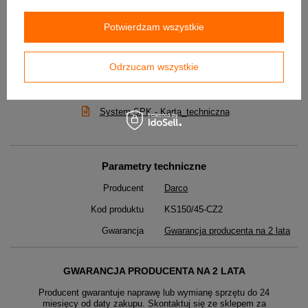
Zastosowanie:
- do budowy przyłączy kominowych z kominków lub pieców na paliwa
stałe: drewno lub pellet.
Potwierdzam wszystkie
✅ Karta katalogowa produktu w załączniku poniżej !
Odrzucam wszystkie
DO POBRANIA
System SPK - Karta_techniczna
Parametry techniczne
Producent
Darco
Kod produktu
KS150/45-CZ2
Gwarancja
Gwarancja producenta na 2 lata
GWARANCJA PRODUCENTA NA 2 LATA
Producent gwarantuje naprawę lub wymianę sprzętu do 24
miesięcy od daty zakupu. Skontaktuj się ze sklepem za