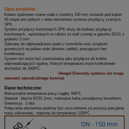
Opis produktu :
Kolano spalinowe czarne stałe o średnicy 150 mm rozwarte pod kątem
45 stopni jest jednym z wielu elementów systemu przyłączy czarnych
SPK.
System przyłączy kominowych SPK służy do budowy przyłączy
kominowych , wykonanych w całości ze stali czarnej w gatunku DC01 o
grubości 2 mm.
Zalecany do odprowadzania spalin z kominków oraz urządzeń
grzewczych na paliwa stałe (drewno i pellet), pracujących bez
kondensacji.
System ten może być zastosowany jako przyłącze do kotłów
odprowadzających spaliny, których temperatura może krótkotrwale
dochodzić do 1000*C.
Uwaga! Elementy systemu nie mogą
stanowić samodzielnego komina!
Dane techniczne:
Maksymalna temperatura pracy ciągłej: 600*C
Materiał : blacha DC01 2mm, malowana farbą żaroodporną Senotherm
Gwarancja : 2 lata
Połączenia elementów powinny być uszczelniane za pomocą specjalnej
masy silikonowej - odpornej do temperatury 1200*C