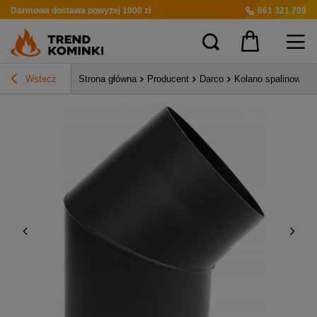
Darmowa dostawa
powyżej 1000 zł
661 321 709
Wstecz
Strona główna
Producent
Darco
Kolano spalinowe s