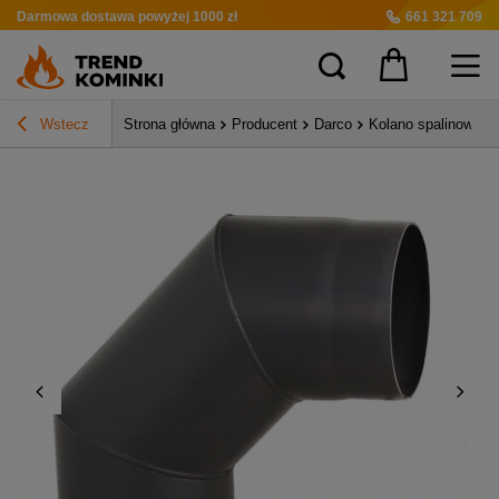
Darmowa dostawa
powyżej 1000 zł
661 321 709
Wstecz
Strona główna
Producent
Darco
Kolano spalinowe s