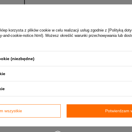
ep korzysta z plików cookie w celu realizacji usług zgodnie z [Polityką dot
vacy-and-cookie-notice.html). Możesz określić warunki przechowywania lub dos
ookie (niezbędne)
kie
mówienie).
kie
aliwa stałe: drewno lub pellet.
m wszystkie
Potwierdzam w