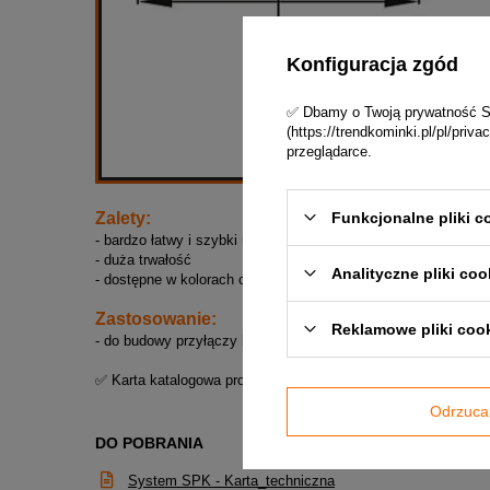
Konfiguracja zgód
✅ Dbamy o Twoją prywatność Skl
(https://trendkominki.pl/pl/pri
przeglądarce.
Funkcjonalne pliki c
Zalety:
- bardzo łatwy i szybki montaż
- duża trwałość
Analityczne pliki coo
- dostępne w kolorach czarnym (standard) i grafitowym (na za
Zastosowanie:
Reklamowe pliki coo
- do budowy przyłączy kominowych z kominków lub pieców na p
✅ Karta katalogowa produktu w załączniku poniżej !
Odrzuca
DO POBRANIA
System SPK - Karta_techniczna