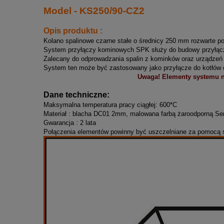
Model - KS250/90-CZ2
Opis produktu :
Kolano spalinowe czarne stałe o średnicy 250 mm rozwarte p
System przyłączy kominowych SPK służy do budowy przyłącz
Zalecany do odprowadzania spalin z kominków oraz urządzeń g
System ten może być zastosowany jako przyłącze do kotłów o
Uwaga! Elementy systemu nie mogą sta
Dane techniczne:
Maksymalna temperatura pracy ciągłej: 600*C
Materiał : blacha DC01 2mm, malowana farbą żaroodporną S
Gwarancja : 2 lata
Połączenia elementów powinny być uszczelniane za pomocą sp