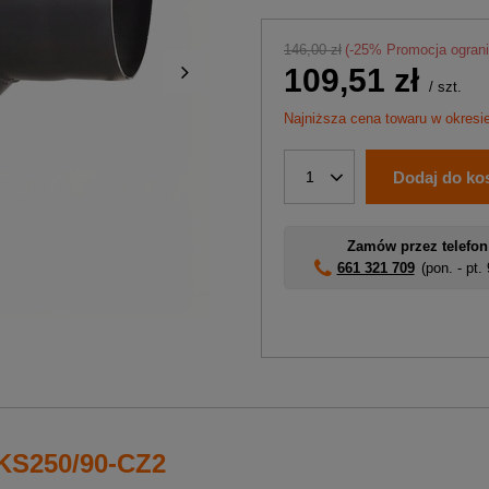
146,00 zł
(-
25
% Promocja ogran
109,51 zł
/
szt.
Najniższa cena towaru w okresie
Dodaj do ko
1
Zamów przez telefon
661 321 709
(pon. - pt.
 KS250/90-CZ2