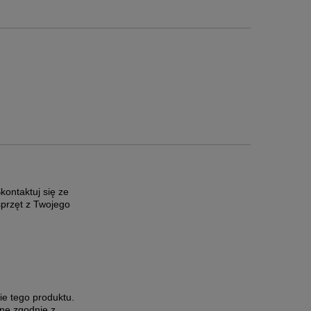
ontaktuj się ze
sprzęt z Twojego
ie tego produktu.
ne zgodnie z