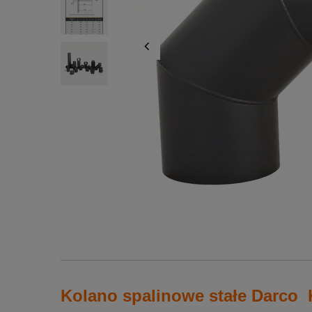
Kolano spalinowe stałe Darco