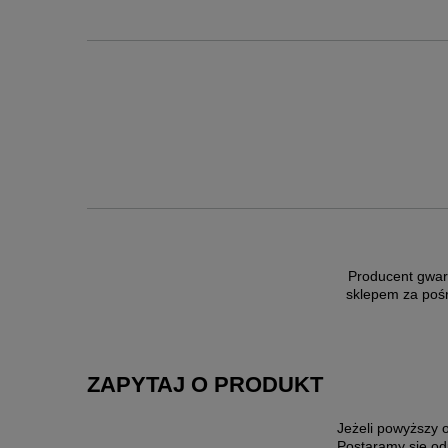
Producent gwar
sklepem za poś
ZAPYTAJ O PRODUKT
Jeżeli powyższy o
Postaramy się od