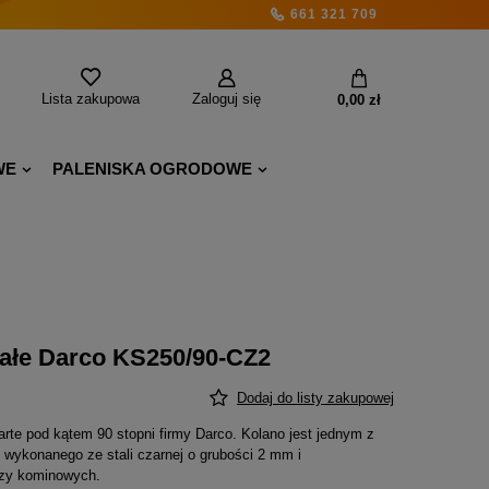
661 321 709
Lista zakupowa
Zaloguj się
0,00 zł
WE
PALENISKA OGRODOWE
tałe Darco KS250/90-CZ2
Dodaj do listy zakupowej
arte pod kątem 90 stopni firmy Darco. Kolano jest jednym z
ykonanego ze stali czarnej o grubości 2 mm i
czy kominowych.