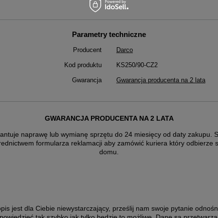
Parametry techniczne
Producent
Darco
Kod produktu
KS250/90-CZ2
Gwarancja
Gwarancja producenta na 2 lata
GWARANCJA PRODUCENTA NA 2 LATA
antuje naprawę lub wymianę sprzętu do 24 miesięcy od daty zakupu. Sk
rednictwem formularza reklamacji aby
zamówić kuriera który odbierze 
domu.
pis jest dla Ciebie niewystarczający, prześlij nam swoje pytanie odnośn
powiedzieć tak szybko jak tylko będzie to możliwe.
Dane są przetwarza