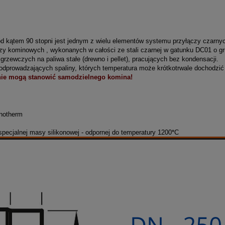
od kątem 90 stopni jest jednym z wielu elementów systemu przyłączy czarn
y kominowych , wykonanych w całości ze stali czarnej w gatunku DC01 o g
rzewczych na paliwa stałe (drewno i pellet), pracujących bez kondensacji.
dprowadzających spaliny, których temperatura może krótkotrwale dochodzić
nowić samodzielnego komina!
enotherm
ecjalnej masy silikonowej - odpornej do temperatury 1200*C