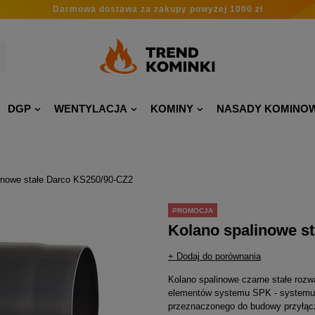
Darmowa dostawa
za zakupy
powyżej 1000 zł
DGP
WENTYLACJA
KOMINY
NASADY KOMINO
inowe stałe Darco KS250/90-CZ2
PROMOCJA
Kolano spalinowe s
+ Dodaj do porównania
Kolano spalinowe czarne stałe rozw
elementów systemu SPK - systemu w
przeznaczonego do budowy przyłą