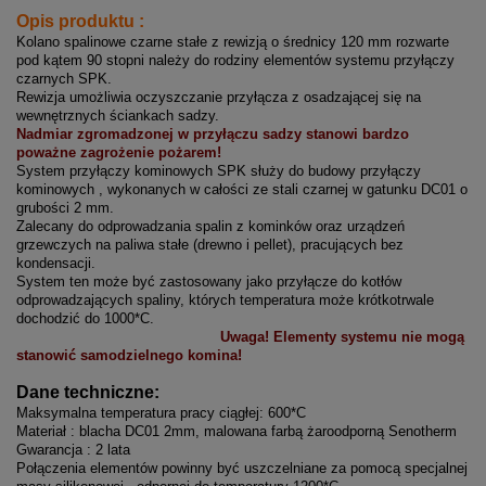
Opis produktu :
Kolano spalinowe czarne stałe z rewizją o średnicy 120 mm rozwarte
pod kątem 90 stopni należy do rodziny elementów systemu przyłączy
czarnych SPK.
Rewizja umożliwia oczyszczanie przyłącza z osadzającej się na
wewnętrznych ściankach sadzy.
Nadmiar zgromadzonej w przyłączu sadzy stanowi bardzo
poważne zagrożenie pożarem!
System przyłączy kominowych SPK służy do budowy przyłączy
kominowych , wykonanych w całości ze stali czarnej w gatunku DC01 o
grubości 2 mm.
Zalecany do odprowadzania spalin z kominków oraz urządzeń
grzewczych na paliwa stałe (drewno i pellet), pracujących bez
kondensacji.
System ten może być zastosowany jako przyłącze do kotłów
odprowadzających spaliny, których temperatura może krótkotrwale
dochodzić do 1000*C.
Uwaga! Elementy systemu nie mogą
stanowić samodzielnego komina!
Dane techniczne:
Maksymalna temperatura pracy ciągłej: 600*C
Materiał : blacha DC01 2mm, malowana farbą żaroodporną Senotherm
Gwarancja : 2 lata
Połączenia elementów powinny być uszczelniane za pomocą specjalnej