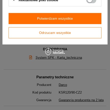
- duża trwałość
- dostępne w kolorach czarnym (standard) i grafitowym (na
zamówienie).
Zastosowanie:
Potwierdzam wszystkie
- do budowy przyłączy kominowych z kominków lub pieców na paliwa
stałe: drewno lub pellet.
Odrzucam wszystkie
✅ Karta katalogowa produktu w załączniku poniżej !
DO POBRANIA
System SPK - Karta_techniczna
Parametry techniczne
Producent
Darco
Kod produktu
KSR120/90-CZ2
Gwarancja
Gwarancja producenta na 2 lata