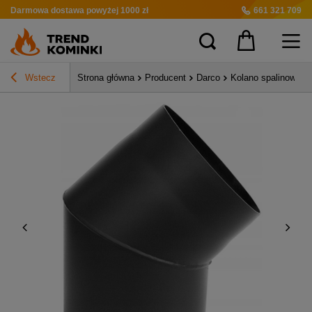
Darmowa dostawa
powyżej 1000 zł
661 321 709
Wstecz
Strona główna
Producent
Darco
Kolano spalinowe s