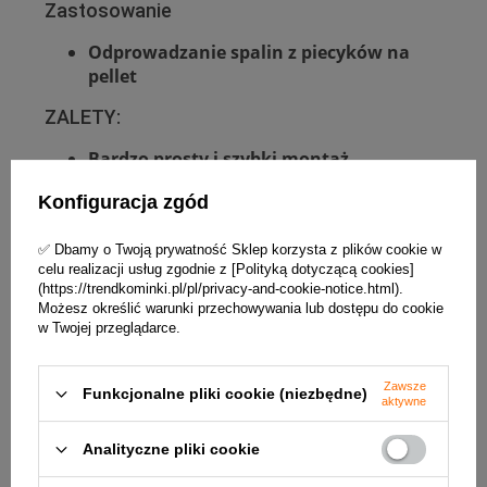
Zastosowanie
Odprowadzanie spalin z piecyków na
pellet
ZALETY:
Bardzo prosty i szybki montaż
Duża szczelność przewodu spalinowego
Konfiguracja zgód
Niższa cena niż w przypadku systemów z
blachy kwasoodpornej
✅ Dbamy o Twoją prywatność Sklep korzysta z plików cookie w
celu realizacji usług zgodnie z [Polityką dotyczącą cookies]
(https://trendkominki.pl/pl/privacy-and-cookie-notice.html).
Możesz określić warunki przechowywania lub dostępu do cookie
w Twojej przeglądarce.
Wymiary kolana stałego KS100/45-CZ1,2SP
Zawsze
Funkcjonalne pliki cookie (niezbędne)
Średnica DN - 100 mm
aktywne
Dw - 97,9 mm
Analityczne pliki cookie
Dn - 96,1 mm
b1 - 129 mm