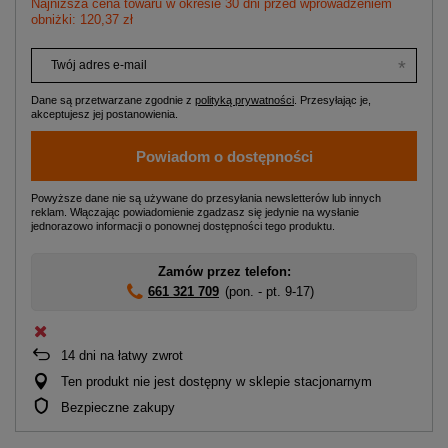
Najniższa cena towaru w okresie 30 dni przed wprowadzeniem
obniżki: 120,37 zł
Twój adres e-mail
Dane są przetwarzane zgodnie z
polityką prywatności
. Przesyłając je,
akceptujesz jej postanowienia.
Powiadom o dostępności
Powyższe dane nie są używane do przesyłania newsletterów lub innych
reklam. Włączając powiadomienie zgadzasz się jedynie na wysłanie
jednorazowo informacji o ponownej dostępności tego produktu.
Zamów przez telefon:
661 321 709
(pon. - pt. 9-17)
14
dni na łatwy zwrot
Ten produkt nie jest dostępny w sklepie stacjonarnym
Bezpieczne zakupy