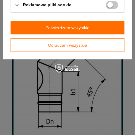
Waga - 1,1 kg
Reklamowe pliki cookie
Potwierdzam wszystkie
Odrzucam wszystkie