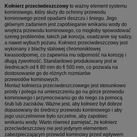
Kołnierz przeciwdeszczowy
to ważny element systemu
kominowego, który służy do ochrony przewodu
kominowego przed opadami deszczu i śniegu. Jego
głównym zadaniem jest zapobieganie wnikaniu wody do
wnętrza przewodu kominowego, co mogłoby spowodować
szereg problemów, takich jak korozja, osadzanie się sadzy,
a nawet wybuch pożaru. Kołnierz przeciwdeszczowy jest
wykonany z blachy stalowej chromoniklowej
kwasoodpornej, co zapewnia mu odporność na korozję i
długą żywotność. Standardowo produkowany jest w
średnicach od fi 80 mm do fi 500 mm, co pozwala na
dostosowanie go do różnych rozmiarów
przewodów kominowych.
Montaż kołnierza przeciwdeszczowego jest stosunkowo
prosty i polega na umieszczeniu go na górze przewodu
kominowego i przymocowaniu go do niego za pomocą
śrub lub zacisków. Ważne jest, aby kołnierz był dobrze
dopasowany do średnicy przewodu kominowego i aby
jego uszczelnienie było szczelne, aby zapobiec
wnikaniu wody. Warto również pamiętać, że kołnierz
przeciwdeszczowy nie jest jedynym elementem
zabezpieczającym przewód kominowy przed wpływem