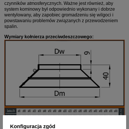
czynników atmosferycznych. Ważne jest również, aby
system kominowy był odpowiednio wykonany i dobrze
wentylowany, aby zapobiec gromadzeniu się wilgoci i
powstawaniu problemów związanych z przewodzeniem
spalin.
Wymiary kołnierza przeciwdeszczowego:
Konfiguracja zgód