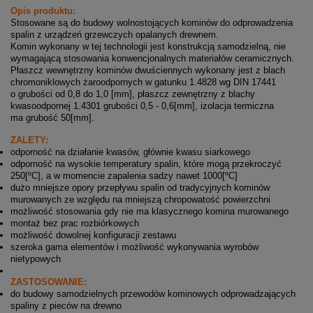
Opis produktu:
Stosowane są do budowy wolnostojących kominów do odprowadzenia
spalin z urządzeń grzewczych opalanych drewnem.
Komin wykonany w tej technologii jest konstrukcją samodzielną, nie
wymagającą stosowania konwencjonalnych materiałów ceramicznych.
Płaszcz wewnętrzny kominów dwuściennych wykonany jest z blach
chromoniklowych żaroodpornych w gatunku 1.4828 wg DIN 17441
o grubości od 0,8 do 1,0 [mm], płaszcz zewnętrzny z blachy
kwasoodpornej 1.4301 grubości 0,5 - 0,6[mm], izolacja termiczna
ma grubość 50[mm].
ZALETY:
odporność na działanie kwasów, głównie kwasu siarkowego
odporność na wysokie temperatury spalin, które mogą przekroczyć
250[ºC], a w momencie zapalenia sadzy nawet 1000[ºC]
dużo mniejsze opory przepływu spalin od tradycyjnych kominów
murowanych ze względu na mniejszą chropowatość powierzchni
możliwość stosowania gdy nie ma klasycznego komina murowanego
montaż bez prac rozbiórkowych
możliwość dowolnej konfiguracji zestawu
szeroka gama elementów i możliwość wykonywania wyrobów
nietypowych
ZASTOSOWANIE:
do budowy samodzielnych przewodów kominowych odprowadzających
spaliny z pieców na drewno