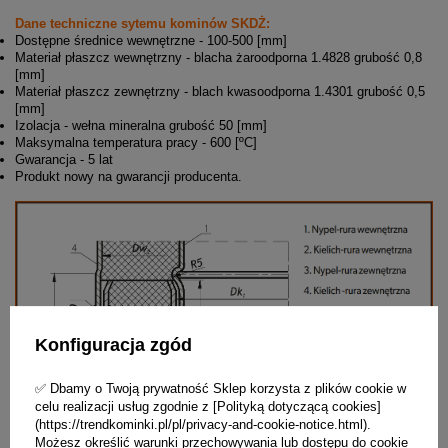
Dane techniczne sytemu kominów SKDŻ:
Dostępne średnice wewnętrzne - 100-500 [mm]
Materiał płaszcz wewnętrzny - blacha żaroodporna 1.4828 grubość 0,8
[mm]
Materiał płaszcz zewnętrzny - blach kwasoodporna 1.4301 grubość 0,5
[mm]
Izolacja - wełna mineralna grubość 50 [mm]
Maksymalna temperatura pracy - 600 [ºC]
Gwarancja - 5 lat
Produkt nowy na gwarancji producenta.
Konfiguracja zgód
✅ Dbamy o Twoją prywatność Sklep korzysta z plików cookie w
celu realizacji usług zgodnie z [Polityką dotyczącą cookies]
(https://trendkominki.pl/pl/privacy-and-cookie-notice.html).
Możesz określić warunki przechowywania lub dostępu do cookie