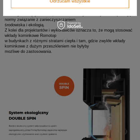
Odrzucam wszystkie
Proces spalania przebiega efektywnie również przy małych dawkach
opału, przy grzaniu z małą mocą.
To wszystko wpływa na to, że kominki firmy Romotop od lat spełniają
normy związanie z zanieczyszczaniem
środowiska i ekologią.
Z kolei dla projektantów i wykonawców oznacza to, że mogą stosować
wkłady kominkowe Romotop
w budynkach z różnymi stratami ciepła i tam, gdzie zwykłe wkłady
kominkowe z dużym przeszkleniem nie byłyby
możliwe do zastosowania.