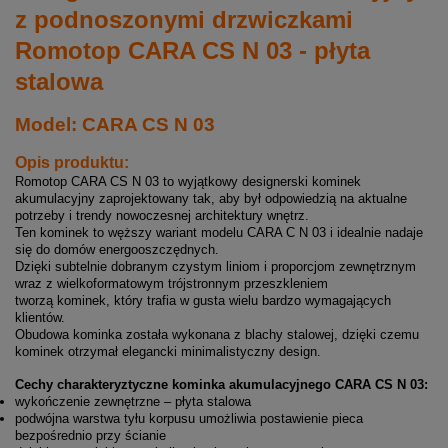
z podnoszonymi drzwiczkami
Romotop CARA CS N 03 - płyta
stalowa
Model:
CARA CS N 03
Opis produktu:
Romotop CARA CS N 03 to wyjątkowy designerski kominek
akumulacyjny zaprojektowany tak, aby był odpowiedzią na aktualne
potrzeby i trendy nowoczesnej architektury wnętrz.
Ten kominek to węższy wariant modelu CARA C N 03 i idealnie nadaje
się do domów energooszczędnych.
Dzięki subtelnie dobranym czystym liniom i proporcjom zewnętrznym
wraz z wielkoformatowym trójstronnym przeszkleniem
tworzą kominek, który trafia w gusta wielu bardzo wymagających
klientów.
Obudowa kominka została wykonana z blachy stalowej, dzięki czemu
kominek otrzymał elegancki minimalistyczny design.
Cechy charakteryztyczne kominka akumulacyjnego CARA CS N 03:
wykończenie zewnętrzne – płyta stalowa
podwójna warstwa tyłu korpusu umożliwia postawienie pieca
bezpośrednio przy ścianie