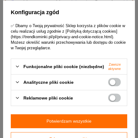
Konfiguracja zgód
✅ Dbamy o Twoją prywatność Sklep korzysta z plików cookie w
celu realizacji usług zgodnie z [Polityką dotyczącą cookies]
(https://trendkominki.pl/pl/privacy-and-cookie-notice.html).
Możesz określić warunki przechowywania lub dostępu do cookie
w Twojej przeglądarce.
Zawsze
Funkcjonalne pliki cookie (niezbędne)
aktywne
Analityczne pliki cookie
Reklamowe pliki cookie
Potwierdzam wszystkie
Co oznacza system DOUBLE SPIN dla użytkownika?
Przede wszystkim system ten gwarantuje optymalne stabilne spalanie,
bez względu na ilość paliwa.