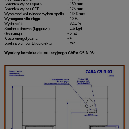
- 150 mm
Średnica wylotu spalin
- 125 mm
Średnica wylotu CDP
- 1346 mm
Wysokość osi tylnego wylotu spalin
- 10 Pa
Wymagana siła ciągu
- 82,1 %
Wydajność
- 1,6 kg/h
Spalanie drewna (kg/godz.)
- 5 lat
Gwarancja
- A+
Klasa energetyczna
- tak
Spełnia wymogi Ekoprojektu
Wymiary kominka akumulacyjnego CARA CS N 03: