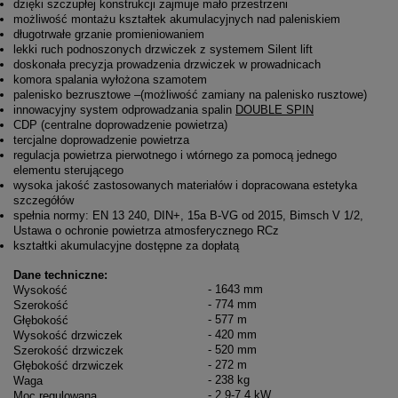
dzięki szczupłej konstrukcji zajmuje mało przestrzeni
możliwość montażu kształtek akumulacyjnych nad paleniskiem
długotrwałe grzanie promieniowaniem
lekki ruch podnoszonych drzwiczek z systemem Silent lift
doskonała precyzja prowadzenia drzwiczek w prowadnicach
komora spalania wyłożona szamotem
palenisko bezrusztowe –(możliwość zamiany na palenisko rusztowe)
innowacyjny system odprowadzania spalin
DOUBLE SPIN
CDP (centralne doprowadzenie powietrza)
tercjalne doprowadzenie powietrza
regulacja powietrza pierwotnego i wtórnego za pomocą jednego
elementu sterującego
wysoka jakość zastosowanych materiałów i dopracowana estetyka
szczegółów
spełnia normy: EN 13 240, DIN+, 15a B-VG od 2015, Bimsch V 1/2,
Ustawa o ochronie powietrza atmosferycznego RCz
kształtki akumulacyjne dostępne za dopłatą
Dane techniczne:
- 1643 mm
Wysokość
- 774 mm
Szerokość
- 577 m
Głębokość
- 420 mm
Wysokość drzwiczek
- 520 mm
Szerokość drzwiczek
- 272 m
Głębokość drzwiczek
- 238 kg
Waga
- 2,9-7,4 kW
Moc regulowana