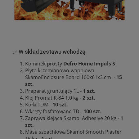
✅ W skład zestawu wchodzą:
Kominek prosty
Defro Home Impuls S
Płyta krzemianowo-wapniowa
SkamoEnclosure Board 100x61x3 cm -
15
szt.
Preparat gruntujący 1L -
1 szt.
Klej Promat K-84 1,0 kg -
2 szt.
Kołki TDM -
10 szt.
Wkręty fosfatowane TD -
100 szt.
Zaprawa klejąca Skamol Adhesive 20 kg -
1
szt.
Masa szpachlowa Skamol Smooth Plaster
15 kg -
1 szt.