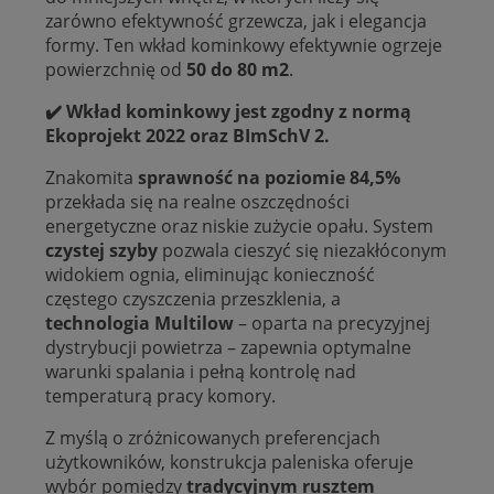
zarówno efektywność grzewcza, jak i elegancja
formy. Ten wkład kominkowy efektywnie ogrzeje
powierzchnię od
50 do 80 m2
.
✔️
Wkład kominkowy jest zgodny z normą
Ekoprojekt 2022 oraz BImSchV 2.
Znakomita
sprawność na poziomie 84,5%
przekłada się na realne oszczędności
energetyczne oraz niskie zużycie opału. System
czystej szyby
pozwala cieszyć się niezakłóconym
widokiem ognia, eliminując konieczność
częstego czyszczenia przeszklenia, a
technologia Multilow
– oparta na precyzyjnej
dystrybucji powietrza – zapewnia optymalne
warunki spalania i pełną kontrolę nad
temperaturą pracy komory.
Z myślą o zróżnicowanych preferencjach
użytkowników, konstrukcja paleniska oferuje
wybór pomiędzy
tradycyjnym rusztem