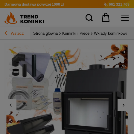
Darmowa dostawa
powyżej 1000 zł
661 321 709
Wstecz
Strona główna
Kominki i Piece
Wkłady kominkowe pow