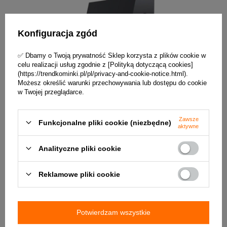
Konfiguracja zgód
✅ Dbamy o Twoją prywatność Sklep korzysta z plików cookie w
celu realizacji usług zgodnie z [Polityką dotyczącą cookies]
(https://trendkominki.pl/pl/privacy-and-cookie-notice.html).
Możesz określić warunki przechowywania lub dostępu do cookie
w Twojej przeglądarce.
Zawsze
Funkcjonalne pliki cookie (niezbędne)
aktywne
Analityczne pliki cookie
✅ Zalety zestawu:
Reklamowe pliki cookie
✔️ Nowoczesna konstrukcja
wkładu
kominkowego zapewnia wysoką efektywność
Potwierdzam wszystkie
energetyczną, dzięki czemu ogrzewanie