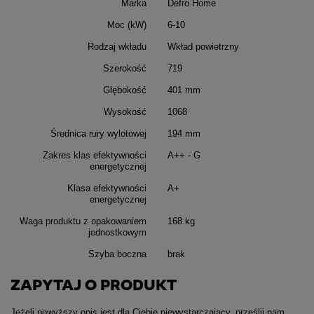
Marka
Defro Home
Moc (kW)
6-10
Rodzaj wkładu
Wkład powietrzny
Szerokość
719
Głębokość
401 mm
Wysokość
1068
Średnica rury wylotowej
194 mm
Zakres klas efektywności
A++ - G
energetycznej
Klasa efektywności
A+
energetycznej
Waga produktu z opakowaniem
168 kg
jednostkowym
Szyba boczna
brak
ZAPYTAJ O PRODUKT
Jeżeli powyższy opis jest dla Ciebie niewystarczający, prześlij nam