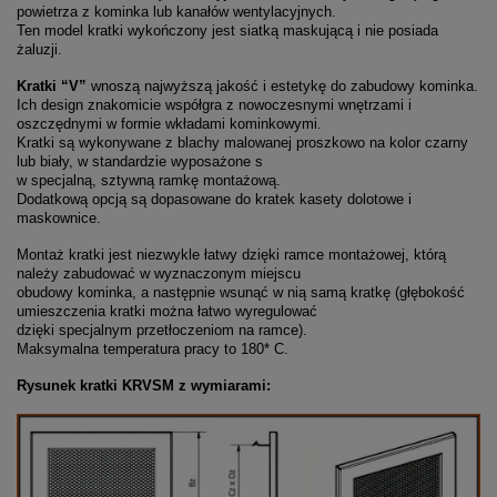
powietrza z kominka lub kanałów wentylacyjnych.
Ten model kratki wykończony jest siatką maskującą i nie posiada
żaluzji.
Kratki “V”
wnoszą najwyższą jakość i estetykę do zabudowy kominka.
Ich design znakomicie współgra z nowoczesnymi wnętrzami i
oszczędnymi w formie wkładami kominkowymi.
Kratki są wykonywane z blachy malowanej proszkowo na kolor czarny
lub biały, w standardzie wyposażone s
w specjalną, sztywną ramkę montażową.
Dodatkową opcją są dopasowane do kratek kasety dolotowe i
maskownice.
Montaż kratki jest niezwykle łatwy dzięki ramce montażowej, którą
należy zabudować w wyznaczonym miejscu
obudowy kominka, a następnie wsunąć w nią samą kratkę (głębokość
umieszczenia kratki można łatwo wyregulować
dzięki specjalnym przetłoczeniom na ramce).
Maksymalna temperatura pracy to 180* C.
Rysunek kratki KRVSM z wymiarami: