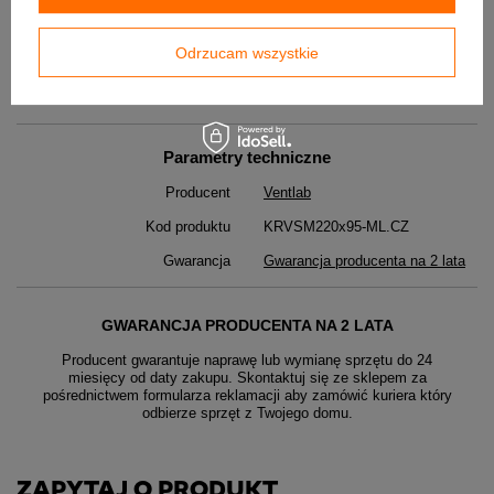
DO POBRANIA
Odrzucam wszystkie
Ventlab V-Karta_techniczna
Parametry techniczne
Producent
Ventlab
Kod produktu
KRVSM220x95-ML.CZ
Gwarancja
Gwarancja producenta na 2 lata
GWARANCJA PRODUCENTA NA 2 LATA
Producent gwarantuje naprawę lub wymianę sprzętu do 24
miesięcy od daty zakupu. Skontaktuj się ze sklepem za
pośrednictwem formularza reklamacji aby
zamówić kuriera który
odbierze sprzęt z Twojego domu.
ZAPYTAJ O PRODUKT