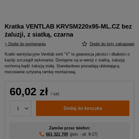
Kratka VENTLAB KRVSM220x95-ML.CZ bez
żaluzji, z siatką, czarna
+ Dodaj do porównania
Dodaj do listy zakupowej
Kratki wentylacyjne Ventlab serii "V" to gwarancja jakości i dbałości o
każdy szczegół wykonania. Dostępne są w wersji z siatką, żaluzją
ruchomą bądź żaluzją stałą. Standardowo posiadają ułatwiającą
mocowanie sztywną ramkę montażową.
60,02 zł
/
szt.
Dodaj do koszyka
1
Zamów przez telefon:
661 321 709
(pon. - pt. 9-17)