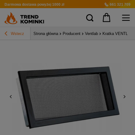
Darmowa dostawa
powyżej 1000 zł
661 321 709
Wstecz
Strona główna
Producent
Ventlab
Kratka VENTLAB K