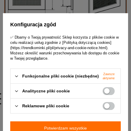
Konfiguracja zgód
✅ Dbamy o Twoją prywatność Sklep korzysta z plików cookie w
celu realizacji usług zgodnie z [Polityką dotyczącą cookies]
(https://trendkominki.pl/pl/privacy-and-cookie-notice.html).
Możesz określić warunki przechowywania lub dostępu do cookie
w Twojej przeglądarce.
Zawsze
Funkcjonalne pliki cookie (niezbędne)
aktywne
Zastosowanie:
Analityczne pliki cookie
obudowy kominkowe
wyloty ciepłego powietrza
tylko wewnątrz pomieszczeń
Reklamowe pliki cookie
✅ W załączniku znajduje się karta techniczna produktu.
Potwierdzam wszystkie