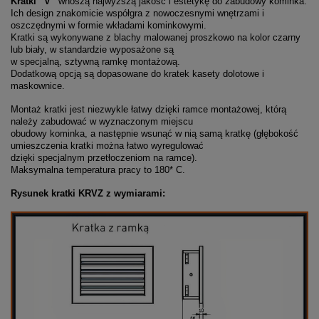
Kratki “V”
wnoszą najwyższą jakość i estetykę do zabudowy kominka.
Ich design znakomicie współgra z nowoczesnymi wnętrzami i
oszczędnymi w formie wkładami kominkowymi.
Kratki są wykonywane z blachy malowanej proszkowo na kolor czarny
lub biały, w standardzie wyposażone są
w specjalną, sztywną ramkę montażową.
Dodatkową opcją są dopasowane do kratek kasety dolotowe i
maskownice.
Montaż kratki jest niezwykle łatwy dzięki ramce montażowej, którą
należy zabudować w wyznaczonym miejscu
obudowy kominka, a następnie wsunąć w nią samą kratkę (głębokość
umieszczenia kratki można łatwo wyregulować
dzięki specjalnym przetłoczeniom na ramce).
Maksymalna temperatura pracy to 180* C.
Rysunek kratki KRVZ z wymiarami: