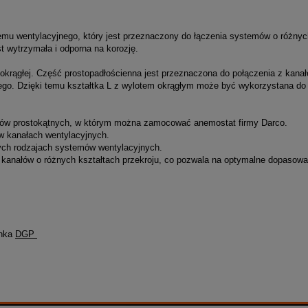
mu wentylacyjnego, który jest przeznaczony do łączenia systemów o różnych
t wytrzymała i odporna na korozję.
i okrągłej. Część prostopadłościenna jest przeznaczona do połączenia z kan
łego. Dzięki temu kształtka L z wylotem okrągłym może być wykorzystana do
ałów prostokątnych, w którym można zamocować anemostat firmy Darco.
w kanałach wentylacyjnych.
ych rodzajach systemów wentylacyjnych.
ie kanałów o różnych kształtach przekroju, co pozwala na optymalne dopasow
inka
DGP