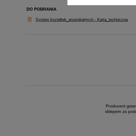
DO POBRANIA
System kształtek_prostokątnych - Karta_techniczna
Producent gwar
sklepem za poś