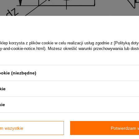
ep korzysta z plików cookie w celu realizacji usług zgodnie z [Polityką dot
vacy-and-cookie-notice.html). Możesz określić warunki przechowywania lub dos
między innymi:
ookie (niezbędne)
kie
kie
ałtek okrągłych ocynkowanych Darco.
m wszystkie
Potwierdzam w