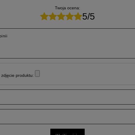
Twoja ocena:
5/5
inii
zdjęcie produktu: