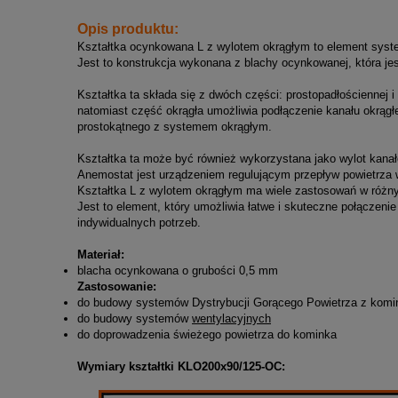
Opis produktu:
Kształtka ocynkowana L z wylotem okrągłym to element syste
Jest to konstrukcja wykonana z blachy ocynkowanej, która jes
Kształtka ta składa się z dwóch części: prostopadłościennej 
natomiast część okrągła umożliwia podłączenie kanału okrąg
prostokątnego z systemem okrągłym.
Kształtka ta może być również wykorzystana jako wylot kan
Anemostat jest urządzeniem regulującym przepływ powietrza 
Kształtka L z wylotem okrągłym ma wiele zastosowań w różn
Jest to element, który umożliwia łatwe i skuteczne połączen
indywidualnych potrzeb.
Materiał:
blacha ocynkowana o grubości 0,5 mm
Zastosowanie:
do budowy systemów Dystrybucji Gorącego Powietrza z kom
do budowy systemów
wentylacyjnych
do doprowadzenia świeżego powietrza do kominka
Wymiary kształtki KLO200x90/125-OC: