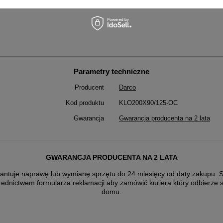
Parametry techniczne
Producent
Darco
Kod produktu
KLO200X90/125-OC
Gwarancja
Gwarancja producenta na 2 lata
GWARANCJA PRODUCENTA NA 2 LATA
antuje naprawę lub wymianę sprzętu do 24 miesięcy od daty zakupu. Sk
rednictwem formularza reklamacji aby
zamówić kuriera który odbierze 
domu.