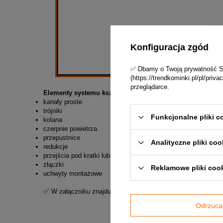
Konfiguracja zgód
✅ Dbamy o Twoją prywatność Skl
(https://trendkominki.pl/pl/pri
przeglądarce.
Elementy systemu kształtek okrągłych ocynkowanych to 
kanały proste
trójniki
Funkcjonalne pliki c
kolana
czerpnie powietrza
przepustnice
Analityczne pliki coo
redukcje
przejścia pod kratki lub anemostaty
złączki
Reklamowe pliki coo
uchwyty montażowe
✅
W załączniku znajduje się Karta techniczna systemu kszt
Odrzuca