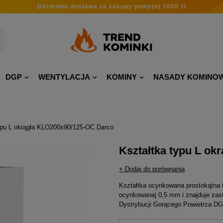
Darmowa dostawa
za zakupy
powyżej 1000 zł
DGP
WENTYLACJA
KOMINY
NASADY KOMINO
ypu L okrągła KLO200x90/125-OC Darco
Kształtka typu L o
+ Dodaj do porównania
Kształtka ocynkowana prostokątna 
ocynkowanej 0,5 mm i znajduje za
Dystrybucji Gorącego Powietrza DG