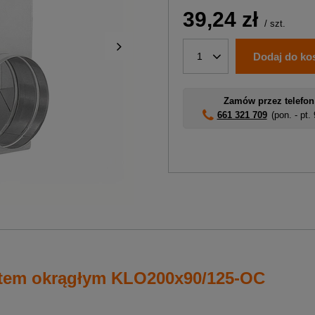
39,24 zł
/
szt.
Dodaj do ko
1
Zamów przez telefon
661 321 709
(pon. - pt.
otem okrągłym KLO200x90/125-OC