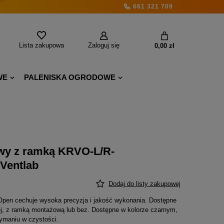
661 321 709
Lista zakupowa
Zaloguj się
0,00 zł
WE
PALENISKA OGRODOWE
owy z ramką KRVO-L/R-
Ventlab
Dodaj do listy zakupowej
V-Open cechuje wysoka precyzja i jakość wykonania. Dostępne
nej, z ramką montażową lub bez. Dostępne w kolorze czarnym,
zymaniu w czystości.