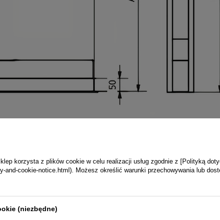
ep korzysta z plików cookie w celu realizacji usług zgodnie z [Polityką dot
vacy-and-cookie-notice.html). Możesz określić warunki przechowywania lub dos
ookie (niezbędne)