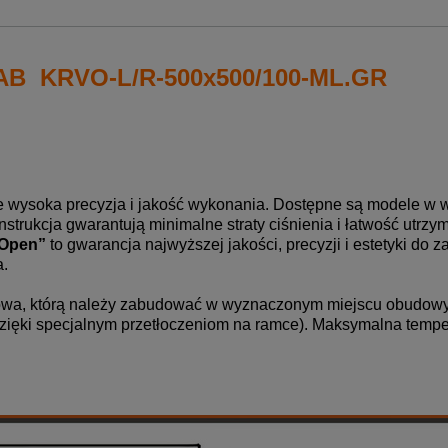
LAB KRVO-L/R-500x500/100-ML.GR
 wysoka precyzja i jakość wykonania.
Dostępne są modele w wers
strukcja gwarantują minimalne straty ciśnienia i łatwość utrzy
-Open”
to gwarancja najwyższej jakości, precyzji i estetyki d
a.
żowa, którą należy zabudować w wyznaczonym miejscu
obudowy
zięki specjalnym przetłoczeniom na ramce). Maksymalna tempera