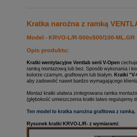
Kratka narożna z ramką VENT
Model - KRVO-L/R-500x500/100-ML.GR
Opis produktu:
Kratki wentylacyjne Ventlab serii V-Open
cechuje
ramką montażową lub bez.
Sposób wykonania i kon
kolorze czarnym, grafitowym lub białym.
Kratki “V
aby zadowolić nawet bardzo wymagającego klient
Montaż kratki ułatwia zintegrowana ramka monta
(głębokość umieszczenia kratki łatwo regulujemy
d
Ten model to kratka narożna grafitowa z ramką.
Rysunek kratki KRVO-L/R- z wymiarami: