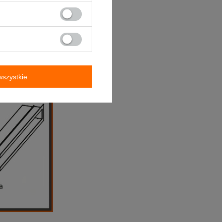
szystkie