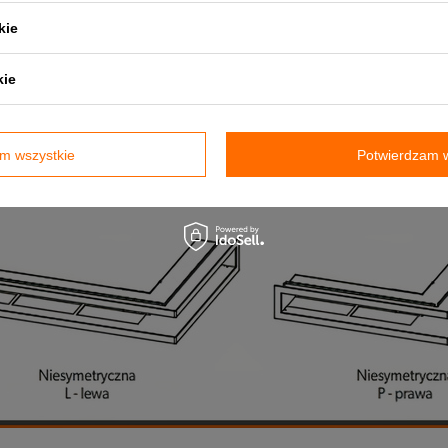
kie
kie
m wszystkie
Potwierdzam w