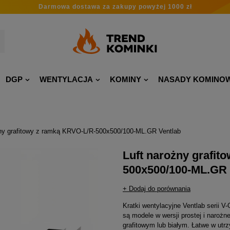
Darmowa dostawa
za zakupy
powyżej 1000 zł
DGP
WENTYLACJA
KOMINY
NASADY KOMINO
żny grafitowy z ramką KRVO-L/R-500x500/100-ML.GR Ventlab
Luft narożny grafit
500x500/100-ML.GR 
+ Dodaj do porównania
Kratki wentylacyjne Ventlab serii 
są modele w wersji prostej i naroż
grafitowym lub białym. Łatwe w utr