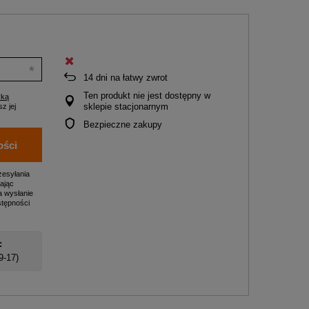
14
dni na łatwy zwrot
Ten produkt nie jest dostępny w
yką
sklepie stacjonarnym
z jej
Bezpieczne zakupy
ości
zesyłania
ając
a wysłanie
stępności
:
 9-17)