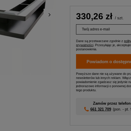
330,26 zł
/
szt.
Twój adres e-mail
Dane są przetwarzane zgodnie z
polit
prywatności
. Przesyłając je, akceptujes
postanowienia.
Powiadom o dostępn
Powyższe dane nie są używane do pr
newsletterów lub innych reklam. Włącz
powiadomienie zgadzasz się jedynie n
jednorazowo informacji o ponownej do
tego produktu.
Zamów przez telefon
661 321 709
(pon. - pt.