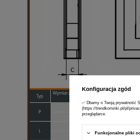
Konfiguracja zgód
✅ Dbamy o Twoją prywatność Skl
(https://trendkominki.pl/pl/pri
przeglądarce.
Funkcjonalne pliki c