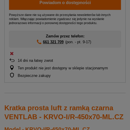
Powiadom o dostępności
Powyższe dane nie są używane do przesyłania newsletterów lub innych
reklam. Włączając powiadomienie zgadzasz się jedynie na wysłanie
jednorazowo informacji o ponownej dostępności tego produktu.
Zamów przez telefon:
661 321 709
(pon. - pt. 9-17)
14
dni na łatwy zwrot
Ten produkt nie jest dostępny w sklepie stacjonarnym
Bezpieczne zakupy
Kratka prosta luft z ramką czarna
VENTLAB - KRVO-I/R-450x70-ML.CZ
Model - KRVO-I/R-450x70-ML.CZ