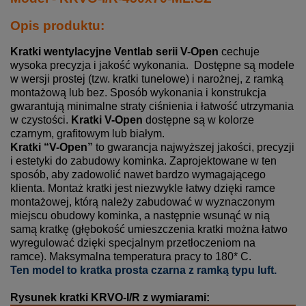
Opis produktu:
Kratki wentylacyjne Ventlab serii V-Open
cechuje
wysoka precyzja i jakość wykonania. Dostępne są modele
w wersji prostej (tzw. kratki tunelowe) i narożnej, z ramką
montażową lub bez. Sposób wykonania i konstrukcja
gwarantują minimalne straty ciśnienia i łatwość utrzymania
w czystości.
Kratki V-Open
dostępne są w kolorze
czarnym, grafitowym lub białym.
Kratki “V-Open”
to gwarancja najwyższej jakości, precyzji
i estetyki do zabudowy kominka. Zaprojektowane w ten
sposób, aby zadowolić nawet bardzo wymagającego
klienta. Montaż kratki jest niezwykle łatwy dzięki ramce
montażowej, którą należy zabudować w wyznaczonym
miejscu obudowy kominka, a następnie wsunąć w nią
samą kratkę (głębokość umieszczenia kratki można łatwo
wyregulować dzięki specjalnym przetłoczeniom na
ramce). Maksymalna temperatura pracy to 180* C.
Ten model to kratka prosta czarna z ramką typu luft.
Rysunek kratki KRVO-I/R z wymiarami: