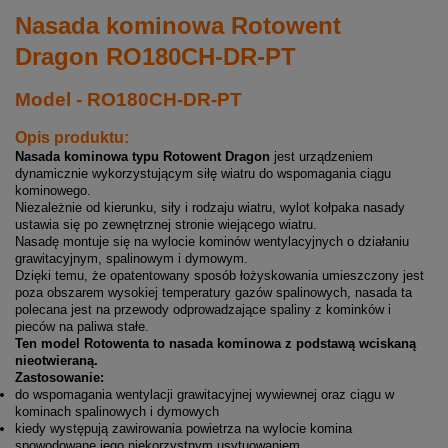
Nasada kominowa Rotowent
Dragon RO180CH-DR-PT
Model - RO180CH-DR-PT
Opis produktu:
Nasada kominowa typu Rotowent Dragon
jest urządzeniem
dynamicznie wykorzystującym siłę wiatru do wspomagania ciągu
kominowego.
Niezależnie od kierunku, siły i rodzaju wiatru, wylot kołpaka nasady
ustawia się po zewnętrznej stronie wiejącego wiatru.
Nasadę montuje się na wylocie kominów wentylacyjnych o działaniu
grawitacyjnym, spalinowym i dymowym.
Dzięki temu, że opatentowany sposób łożyskowania umieszczony jest
poza obszarem wysokiej temperatury gazów spalinowych, nasada ta
polecana jest na przewody odprowadzające spaliny z kominków i
pieców na paliwa stałe.
Ten model Rotowenta to nasada kominowa z podstawą wciskaną
nieotwieraną.
Zastosowanie:
do wspomagania wentylacji grawitacyjnej wywiewnej oraz ciągu w
kominach spalinowych i dymowych
kiedy występują zawirowania powietrza na wylocie komina
spowodowane jego niekorzystnym usytuowaniem