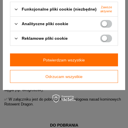
Zawsze
Funkcjonalne pliki cookie (niezbędne)
aktywne
Analityczne pliki cookie
Reklamowe pliki cookie
Potwierdzam wszystkie
Uwaga !
Odrzucam wszystkie
Nie należy stosować tej nasady na zakończenia przewodów
odprowadzających spaliny z pieców na tzw. ekologiczne paliwa na bazie
węgla (np. ekogroszek).
✅ W załączniku jest do pobrania Karta katalogowa nasad kominowych
Rotowent Dragon.
DO POBRANIA