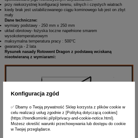
przy niekorzystnej konfiguracji terenu, silnych i częstych wiatrach
kiedy brak jest ustabilizowanego ciągu kominowego lub jest on zbyt
mały
Dane techniczne:
wymiary podstawy - 250 mm x 250 mm
układ obrotowy- łożyska toczne napełnione smarem
wysokotemperaturowym
maksymalna temperatura pracy : 500°C
gwarancja - 2 lata
Rysunek nasady Rotowent Dragon z podstawą wciskaną
nieotwieraną z wymiarami:
Konfiguracja zgód
✅ Dbamy o Twoją prywatność Sklep korzysta z plików cookie w
celu realizacji usług zgodnie z [Polityką dotyczącą cookies]
(https://trendkominki.pl/pl/privacy-and-cookie-notice.html).
Możesz określić warunki przechowywania lub dostępu do cookie
w Twojej przeglądarce.