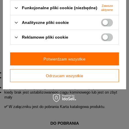
Zawsze
Funkcjonalne pliki cookie (niezbędne)
aktywne
Analityczne pliki cookie
Reklamowe pliki cookie
Potwierdzam wszystkie
Zastosowanie:
do wspomagania wentylacji grawitacyjnej wywiewnej
Odrzucam wszystkie
kiedy występują zawirowania powietrza na wylocie komina
spowodowanego jego niekorzystnym usytuowaniem
przy niekorzystnej konfiguracji terenu, silnych i częstych wiatrach
kiedy brak jest ustabilizowanego ciągu kominowego lub jest on zbyt
mały
✅
W załączniku jest do pobrania
Karta katalogowa produktu.
DO POBRANIA