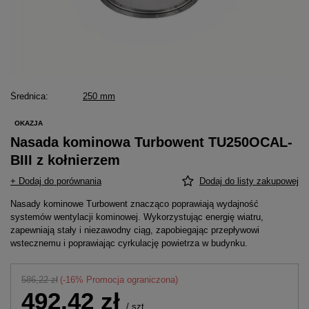
Średnica
250 mm
OKAZJA
Nasada kominowa Turbowent TU250OCAL-
BIII z kołnierzem
+ Dodaj do porównania
Dodaj do listy zakupowej
Nasady kominowe Turbowent znacząco poprawiają wydajność
systemów wentylacji kominowej. Wykorzystując energię wiatru,
zapewniają stały i niezawodny ciąg, zapobiegając przepływowi
wstecznemu i poprawiając cyrkulację powietrza w budynku.
586,22 zł
(-
16
% Promocja ograniczona)
492,42 zł
/
szt.