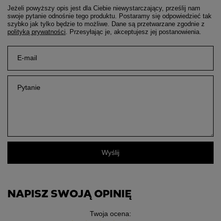
Jeżeli powyższy opis jest dla Ciebie niewystarczający, prześlij nam
swoje pytanie odnośnie tego produktu. Postaramy się odpowiedzieć tak
szybko jak tylko będzie to możliwe.
Dane są przetwarzane zgodnie z
polityką prywatności
. Przesyłając je, akceptujesz jej postanowienia.
E-mail
Pytanie
Wyślij
NAPISZ SWOJĄ OPINIĘ
Twoja ocena: