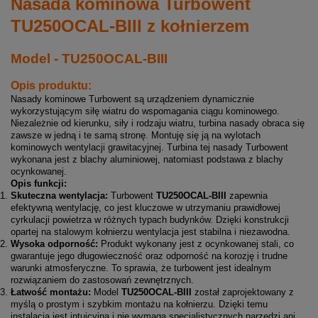
Nasada kominowa Turbowent
TU250OCAL-BIII z kołnierzem
Model - TU250OCAL-BIII
Opis produktu:
Nasady kominowe Turbowent są urządzeniem dynamicznie
wykorzystującym siłę wiatru do wspomagania ciągu kominowego.
Niezależnie od kierunku, siły i rodzaju wiatru, turbina nasady obraca się
zawsze w jedną i te samą stronę. Montuję się ją na wylotach
kominowych wentylacji grawitacyjnej.
Turbina tej nasady Turbowent
wykonana jest z blachy aluminiowej, natomiast podstawa z blachy
ocynkowanej.
Opis funkcji:
Skuteczna wentylacja:
Turbowent
TU250OCAL-BIII
zapewnia
efektywną wentylację, co jest kluczowe w utrzymaniu prawidłowej
cyrkulacji powietrza w różnych typach budynków. Dzięki konstrukcji
opartej na stalowym kołnierzu wentylacja jest stabilna i niezawodna.
Wysoka odporność:
Produkt wykonany jest z ocynkowanej stali, co
gwarantuje jego długowieczność oraz odporność na korozję i trudne
warunki atmosferyczne. To sprawia, że turbowent jest idealnym
rozwiązaniem do zastosowań zewnętrznych.
Łatwość montażu:
Model
TU250OCAL-BIII
został zaprojektowany z
myślą o prostym i szybkim montażu na kołnierzu. Dzięki temu
instalacja jest intuicyjna i nie wymaga specjalistycznych narzędzi ani