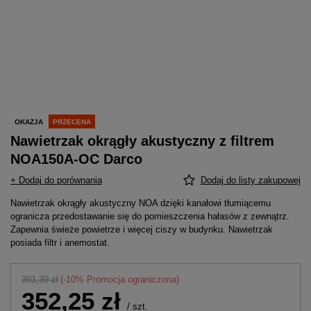
OKAZJA
PRZECENA
Nawietrzak okrągły akustyczny z filtrem
NOA150A-OC Darco
+ Dodaj do porównania
Dodaj do listy zakupowej
Nawietrzak okrągły akustyczny NOA dzięki kanałowi tłumiącemu
ogranicza przedostawanie się do pomieszczenia hałasów z zewnątrz.
Zapewnia świeże powietrze i więcej ciszy w budynku. Nawietrzak
posiada filtr i anemostat.
391,39 zł
(-
10
% Promocja ograniczona)
352,25 zł
/
szt.