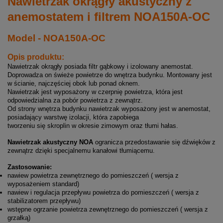
Nawietrzak okrągły akustyczny z
anemostatem i filtrem NOA150A-OC
Model - NOA150A-OC
Opis produktu:
Nawietrzak okrągły posiada filtr gąbkowy i izolowany anemostat.
Doprowadza on świeże powietrze do wnętrza budynku. Montowany jest
w ścianie, najczęściej obok lub ponad oknem.
Nawietrzak jest wyposażony w czerpnię powietrza, która jest
odpowiedzialna za pobór powietrza z zewnątrz.
Od strony wnętrza budynku nawietrzak wyposażony jest w anemostat,
posiadający warstwę izolacji, która zapobiega
tworzeniu się skroplin w okresie zimowym oraz tłumi hałas.
Nawietrzak akustyczny NOA
ogranicza przedostawanie się dźwięków z
zewnątrz dzięki specjalnemu kanałowi tłumiącemu.
Zastosowanie:
nawiew powietrza zewnętrznego do pomieszczeń ( wersja z
wyposażeniem standard)
nawiew i regulacja przepływu powietrza do pomieszczeń ( wersja z
stabilizatorem przepływu)
wstępne ogrzanie powietrza zewnętrznego do pomieszczeń ( wersja z
grzałką)