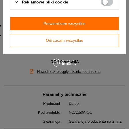
Reklamowe pliki cookie
Potwierdzam wszystkie
Materiał wykonania - czerpnia blacha ocynkowana , anemostat biały ,
kanał PCV
Gwarancja - 2 lata
Odrzucam wszystkie
✅ W załączniku znajduje się karta techniczna nawietrzaka.
DO POBRANIA
Nawietrzak okrągły - Karta techniczna
Parametry techniczne
Producent
Darco
Kod produktu
NOA150A-OC
Gwarancja
Gwarancja producenta na 2 lata