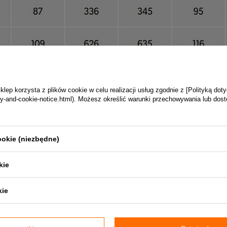
ep korzysta z plików cookie w celu realizacji usług zgodnie z [Polityką dot
vacy-and-cookie-notice.html). Możesz określić warunki przechowywania lub dos
ookie (niezbędne)
kie
at biały , kanał z blachy ocynkowanej
kie