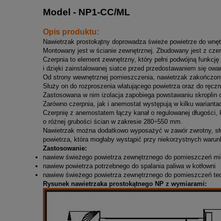
Model - NP1-CC/ML
Opis produktu:
Nawietrzak prostokątny doprowadza świeże powietrze do wnę
Montowany jest w ścianie zewnętrznej. Zbudowany jest z czer
Czerpnia to element zewnętrzny, który pełni podwójną funkc
i dzięki zainstalowanej siatce przed przedostawaniem się ow
Od strony wewnętrznej pomieszczenia, nawietrzak zakończon
Służy on do rozproszenia wlatującego powietrza oraz do ręczne
Zastosowana w nim izolacja zapobiega powstawaniu skroplin or
Zarówno czerpnia, jak i anemostat występują w kilku wariant
Czerpnię z anemostatem łączy kanał o regulowanej długości,
o różnej grubości ścian w zakresie 280÷550 mm.
Nawietrzak można dodatkowo wyposażyć w zawór zwrotny, słu
powietrza, która mogłaby wystąpić przy niekorzystnych waru
Zastosowanie:
nawiew świeżego powietrza zewnętrznego do pomieszczeń m
nawiew powietrza potrzebnego do spalania paliwa w kotłowni
nawiew świeżego powietrza zewnętrznego do pomieszczeń te
Rysunek nawietrzaka prostokątnego NP z wymiarami: