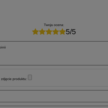
Twoja ocena:
5/5
inii
zdjęcie produktu: