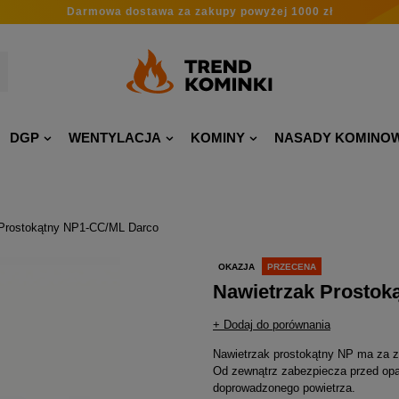
Darmowa dostawa
za zakupy
powyżej 1000 zł
DGP
WENTYLACJA
KOMINY
NASADY KOMINO
 Prostokątny NP1-CC/ML Darco
OKAZJA
PRZECENA
Nawietrzak Prostok
+ Dodaj do porównania
Nawietrzak prostokątny NP ma za z
Od zewnątrz zabezpiecza przed opa
doprowadzonego powietrza.