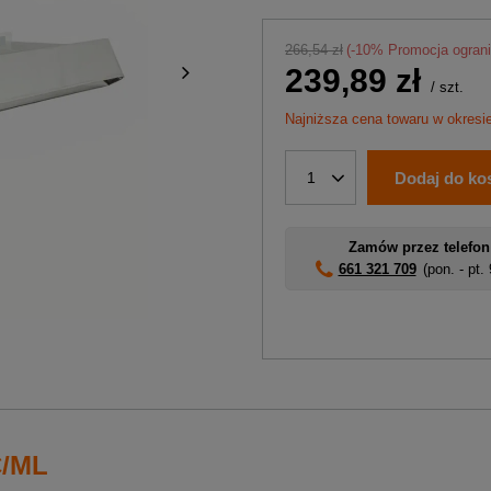
266,54 zł
(-
10
% Promocja ogran
239,89 zł
/
szt.
Najniższa cena towaru w okresi
Dodaj do ko
1
Zamów przez telefon
661 321 709
(pon. - pt.
C/ML