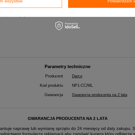
m wszystkie
Potwierdzam w
ów prostokątnych.
Parametry techniczne
Producent
Darco
Kod produktu
NP1-CC/ML
Gwarancja
Gwarancja producenta na 2 lata
GWARANCJA PRODUCENTA NA 2 LATA
antuje naprawę lub wymianę sprzętu do 24 miesięcy od daty zakupu. Sk
rednictwem formularza reklamacji aby
zamówić kuriera który odbierze 