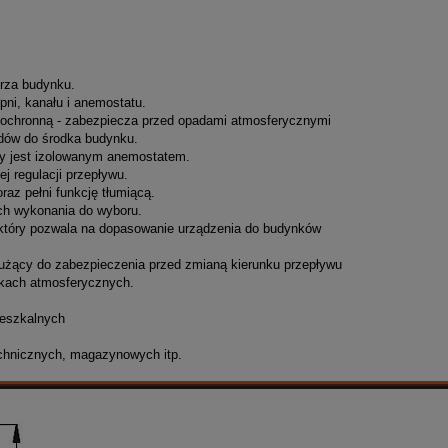
trza budynku.
pni, kanału i anemostatu.
ję ochronną - zabezpiecza przed opadami atmosferycznymi
adów do środka budynku.
y jest izolowanym anemostatem.
j regulacji przepływu.
az pełni funkcję tłumiącą.
ach wykonania do wyboru.
 który pozwala na dopasowanie urządzenia do budynków
żący do zabezpieczenia przed zmianą kierunku przepływu
nkach atmosferycznych.
ieszkalnych
chnicznych, magazynowych itp.