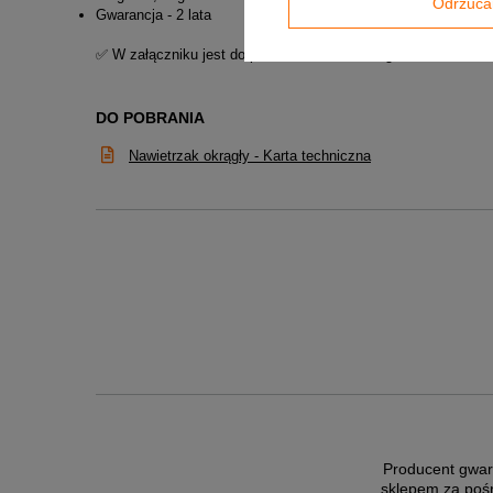
Odrzuca
Gwarancja - 2 lata
✅ W załączniku jest do pobrania Karta katalogowa nawietrzak
DO POBRANIA
Nawietrzak okrągły - Karta techniczna
Producent gwar
sklepem za poś