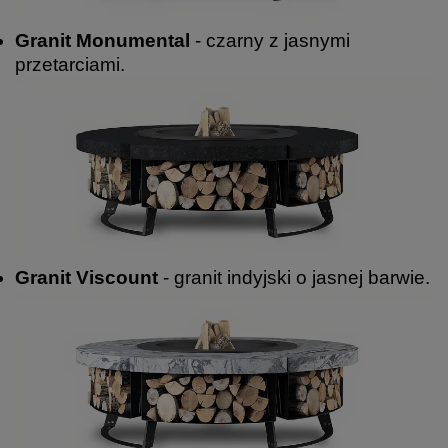
Granit Monumental
- czarny z jasnymi
przetarciami.
Granit Viscount
- granit indyjski o jasnej barwie.