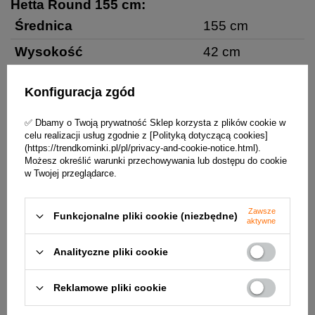
Hetta Round 155 cm:
Średnica
155 cm
Wysokość
42 cm
Grubość okładziny
6 cm
Konfiguracja zgód
Średnica komory spalania
70 cm
✅ Dbamy o Twoją prywatność Sklep korzysta z plików cookie w
Waga
250 kg
celu realizacji usług zgodnie z [Polityką dotyczącą cookies]
(https://trendkominki.pl/pl/privacy-and-cookie-notice.html).
Ilość komór na drewno
6 sztuk
Możesz określić warunki przechowywania lub dostępu do cookie
w Twojej przeglądarce.
Pojemność komór
0,3 m3 drewna
Gwarancja
2 lata
Zawsze
Funkcjonalne pliki cookie (niezbędne)
aktywne
Rysunek paleniska ogrodowego Hetta Round
155 cm:
Analityczne pliki cookie
Reklamowe pliki cookie