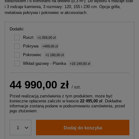
siedziskiem i 6 komorami na drewno (0,3 m³). Do wyboru 4 rodzaje stali
i 3 rodzaje kamienia, 3 rozmiary: 120, 155 i 230 cm. Opcja grilla,
metalowa pokrywa i pokrowiec w akcesoriach.
Dodatki
Ruszt
+1 059,00 zł
Pokrywa
+499,00 zł
Pokrowiec
+1 180,00 zł
Wkład gazowy - Planika
+16 149,00 zł
44 990,00 zł
/
szt.
Przed realizacją zamówienia z tym produktem, może być
konieczne opłacenie zaliczki w kwocie
22 495,00 zł
. Dokładne
informacje zostaną podane w podsumowaniu zamówienia, przed
jego złożeniem.
Dodaj do koszyka
1