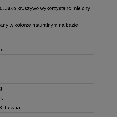
50. Jako kruszywo wykorzystano mielony
any w kolorze naturalnym na bazie
cm
m
m
g
uk
3 drewna