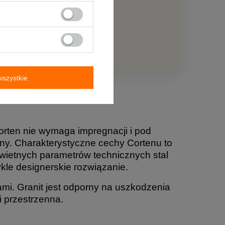
szystkie
orten nie wymaga impregnacji i pod
y. Charakterystyczne cechy Cortenu to
świetnych parametrów technicznych stal
ykle designerskie rozwiązanie.
ami. Granit jest odporny na uszkodzenia
i przestrzenna.