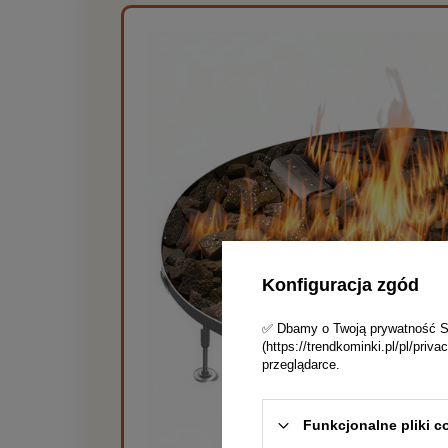
Konfiguracja zgód
✅ Dbamy o Twoją prywatność Skl
(https://trendkominki.pl/pl/pri
przeglądarce.
Funkcjonalne pliki c