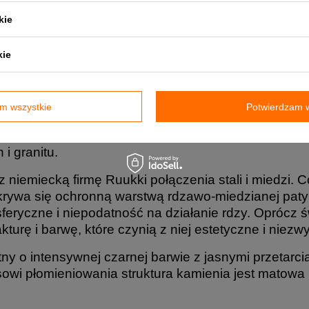
kie
kie
m wszystkie
Potwierdzam w
i granitu.
iemiecką firmę Ruukki połączenia stali i miedzi. C
ywa się ochronną warstwą rdzawo-miedzianej patyn
eryczne i niepodatność na działanie rdzy. Oprócz 
turę i barwę, które czynią z niej estetyczne i niezw
ny o intensywnej czarnej barwie z jasnymi przetarci
owi płomieniowania struktura kamienia jest matowa 