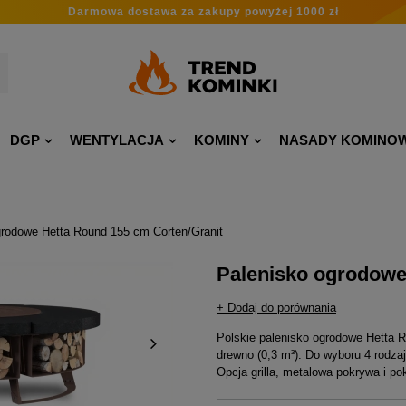
Darmowa dostawa
za zakupy
powyżej 1000 zł
DGP
WENTYLACJA
KOMINY
NASADY KOMINO
grodowe Hetta Round 155 cm Corten/Granit
Palenisko ogrodowe
+ Dodaj do porównania
Polskie palenisko ogrodowe Hetta 
drewno (0,3 m³). Do wyboru 4 rodzaje
Opcja grilla, metalowa pokrywa i po