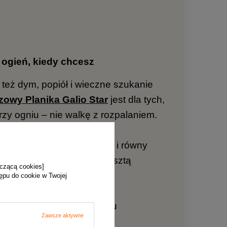
 ogień, kiedy chcesz
też dym, popiół i wieczne szukanie
owy Planika Galio Star
jest dla tych,
rzy ogniu – nie walkę z rozpalaniem.
wanie przez Wi-Fi, czysty i równy
z, cieszysz się chwilą. Resztą
yczącą cookies]
tępu do cookie w Twojej
ługuje na wkład, który mu
Zawsze aktywne
właśnie ten poziom.