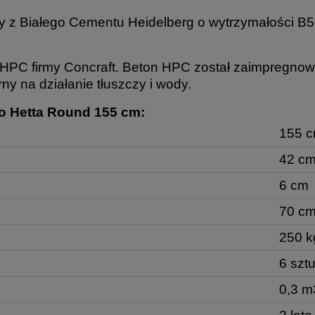
ny z Białego Cementu Heidelberg o wytrzymałości B
y HPC firmy Concraft. Beton HPC został zaimpregnow
y na działanie tłuszczy i wody.
o Hetta Round 155 cm:
155 
42 c
6 cm
70 c
250 k
6 szt
0,3 m