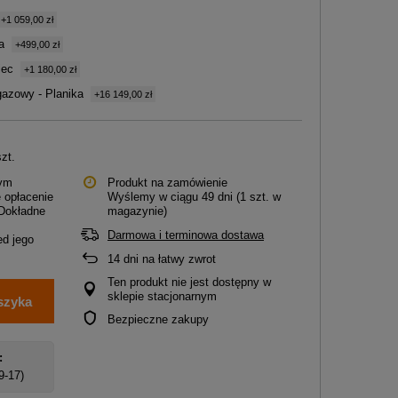
+1 059,00 zł
a
+499,00 zł
iec
+1 180,00 zł
azowy - Planika
+16 149,00 zł
szt.
tym
Produkt na zamówienie
 opłacenie
Wyślemy
w ciągu 49 dni
(1 szt. w
 Dokładne
magazynie)
Darmowa i terminowa dostawa
d jego
14
dni na łatwy zwrot
Ten produkt nie jest dostępny w
sklepie stacjonarnym
szyka
Bezpieczne zakupy
:
 9-17)