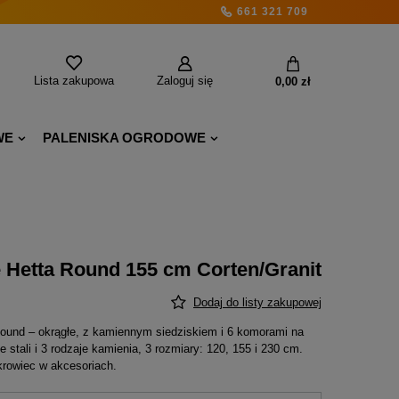
661 321 709
Lista zakupowa
Zaloguj się
0,00 zł
WE
PALENISKA OGRODOWE
 Hetta Round 155 cm Corten/Granit
Dodaj do listy zakupowej
Round – okrągłe, z kamiennym siedziskiem i 6 komorami na
 stali i 3 rodzaje kamienia, 3 rozmiary: 120, 155 i 230 cm.
krowiec w akcesoriach.