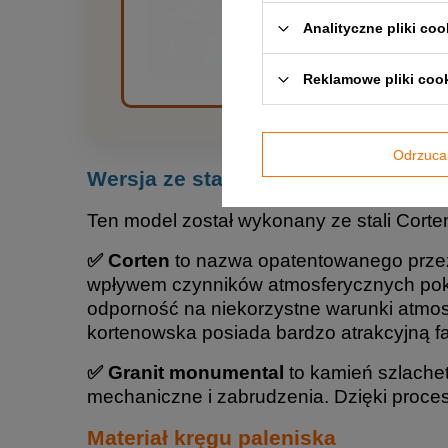
Analityczne pliki coo
Reklamowe pliki coo
Odrzuca
Wersja ze stali Corten i granitu
Ten model został wykonany ze stali Corten 
✅ Corten
to nazwa opatentowanego przez n
wpływem czynników atmosferycznych pokr
odporność na niekorzystne warunki atmosf
kortenowska posiada bardzo atrakcyjną fak
✅ Granit monumental
to kamień szlachet
mechaniczne i zabrudzenia. Dzięki proces
Materiał kręgu paleniska