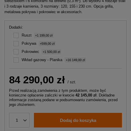
siedziskiem i 6 komorami na drewno (0,3 m³). Do wyboru 4 rodzaje stali
i 3 rodzaje kamienia, 3 rozmiary: 120, 155 i 230 cm. Opcja grilla,
metalowa pokrywa i pokrowiec w akcesoriach.
Dodatki
Ruszt
+1 199,00 zł
Pokrywa
+599,00 zł
Pokrowiec
+1 500,00 zł
Wkład gazowy - Planika
+16 149,00 zł
84 290,00 zł
/
szt.
Przed realizacją zamówienia z tym produktem, może być
konieczne opłacenie zaliczki w kwocie
42 145,00 zł
. Dokładne
informacje zostaną podane w podsumowaniu zamówienia, przed
jego złożeniem.
Dodaj do koszyka
1