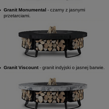
Granit Monumental
- czarny z jasnymi
przetarciami.
Granit Viscount
- granit indyjski o jasnej barwie.