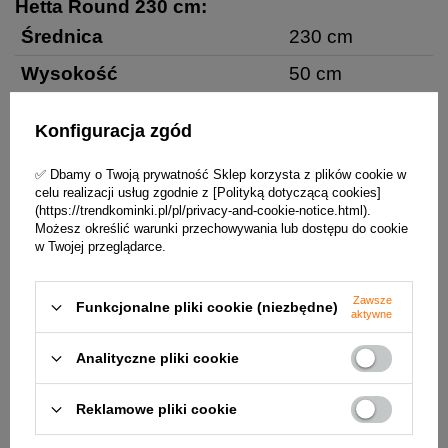
Hetta Round 230 cm:
Średnica
230 cm
Wysokość
50 cm
Grubość okładziny
8 cm
Konfiguracja zgód
Średnica komory spalania
90 cm
✅ Dbamy o Twoją prywatność Sklep korzysta z plików cookie w
Waga
850 kg
celu realizacji usług zgodnie z [Polityką dotyczącą cookies]
(https://trendkominki.pl/pl/privacy-and-cookie-notice.html).
Ilość komór na drewno
8 sztuk
Możesz określić warunki przechowywania lub dostępu do cookie
w Twojej przeglądarce.
Pojemność komór
0,6 m3 drewna
Gwarancja
2 lata
Zawsze
Funkcjonalne pliki cookie (niezbędne)
aktywne
Rysunek paleniska ogrodowego Hetta Round
230 cm:
Analityczne pliki cookie
Reklamowe pliki cookie