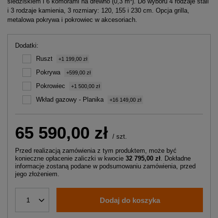
siedziskiem i 6 komorami na drewno (0,3 m³). Do wyboru 4 rodzaje stali
i 3 rodzaje kamienia, 3 rozmiary: 120, 155 i 230 cm. Opcja grilla,
metalowa pokrywa i pokrowiec w akcesoriach.
Dodatki
Ruszt
+1 199,00 zł
Pokrywa
+599,00 zł
Pokrowiec
+1 500,00 zł
Wkład gazowy - Planika
+16 149,00 zł
65 590,00 zł
/
szt.
Przed realizacją zamówienia z tym produktem, może być
konieczne opłacenie zaliczki w kwocie
32 795,00 zł
. Dokładne
informacje zostaną podane w podsumowaniu zamówienia, przed
jego złożeniem.
Dodaj do koszyka
1