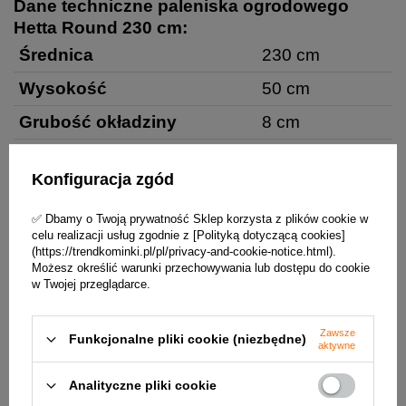
Dane techniczne paleniska ogrodowego
Hetta Round 230 cm:
Średnica
230 cm
Wysokość
50 cm
Grubość okładziny
8 cm
Średnica komory spalania
90 cm
Konfiguracja zgód
Waga
850 kg
✅ Dbamy o Twoją prywatność Sklep korzysta z plików cookie w
Ilość komór na drewno
8 sztuk
celu realizacji usług zgodnie z [Polityką dotyczącą cookies]
(https://trendkominki.pl/pl/privacy-and-cookie-notice.html).
Pojemność komór
0,6 m3 drewna
Możesz określić warunki przechowywania lub dostępu do cookie
w Twojej przeglądarce.
Gwarancja
2 lata
Rysunek paleniska ogrodowego Hetta Round
Zawsze
230 cm:
Funkcjonalne pliki cookie (niezbędne)
aktywne
Analityczne pliki cookie