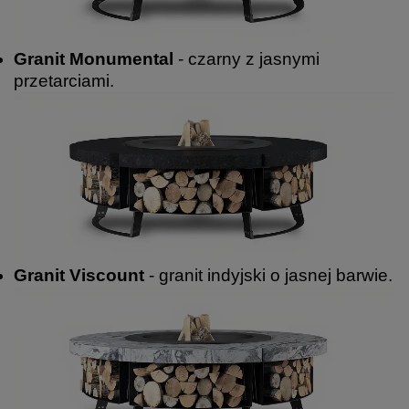
Granit Monumental
- czarny z jasnymi
przetarciami.
Granit Viscount
- granit indyjski o jasnej barwie.