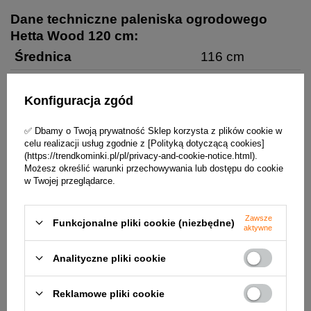
Dane techniczne paleniska ogrodowego
Hetta Wood 120 cm:
Średnica
116 cm
Wysokość
31 cm
Konfiguracja zgód
Grubość okładziny
4 mm i 8 mm
✅ Dbamy o Twoją prywatność Sklep korzysta z plików cookie w
Średnica komory spalania
80 cm
celu realizacji usług zgodnie z [Polityką dotyczącą cookies]
(https://trendkominki.pl/pl/privacy-and-cookie-notice.html).
Waga
90 kg
Możesz określić warunki przechowywania lub dostępu do cookie
w Twojej przeglądarce.
Ilość komór na drewno
6 sztuk
Pojemność komór
0,3 m3 drewna
Zawsze
Funkcjonalne pliki cookie (niezbędne)
aktywne
Gwarancja
2 lata
Rysunek paleniska ogrodowego Hetta Wood
Analityczne pliki cookie
120 cm:
Reklamowe pliki cookie