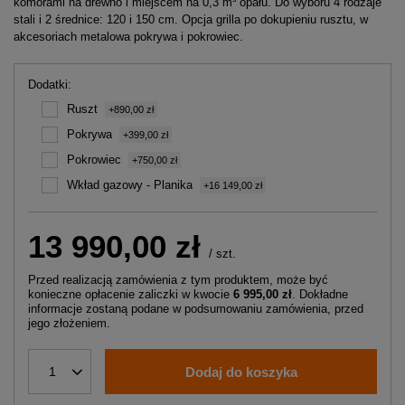
komorami na drewno i miejscem na 0,3 m³ opału. Do wyboru 4 rodzaje
stali i 2 średnice: 120 i 150 cm. Opcja grilla po dokupieniu rusztu, w
akcesoriach metalowa pokrywa i pokrowiec.
Dodatki
Ruszt
+890,00 zł
Pokrywa
+399,00 zł
Pokrowiec
+750,00 zł
Wkład gazowy - Planika
+16 149,00 zł
13 990,00 zł
/
szt.
Przed realizacją zamówienia z tym produktem, może być
konieczne opłacenie zaliczki w kwocie
6 995,00 zł
. Dokładne
informacje zostaną podane w podsumowaniu zamówienia, przed
jego złożeniem.
Dodaj do koszyka
1