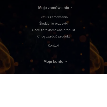
Moje zamówienie
Status zamówienia
Śledzenie przesyłki
Chcę zareklamować produkt
Chcę zwrócić produkt
Kontakt
Moje konto
Regulaminy
Social Media