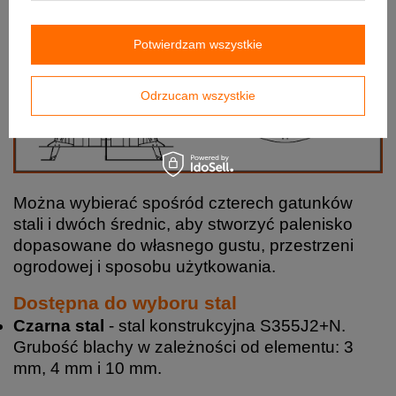
Potwierdzam wszystkie
Odrzucam wszystkie
Można wybierać spośród czterech gatunków
stali i dwóch średnic, aby stworzyć palenisko
dopasowane do własnego gustu, przestrzeni
ogrodowej i sposobu użytkowania.
Dostępna do wyboru stal
Czarna stal
- stal konstrukcyjna S355J2+N.
Grubość blachy w zależności od elementu: 3
mm, 4 mm i 10 mm.