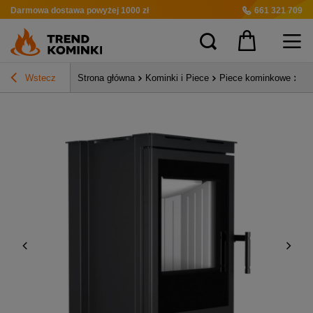
Darmowa dostawa
powyżej 1000 zł
661 321 709
Wstecz
Strona główna
Kominki i Piece
Piece kominkowe
Pi