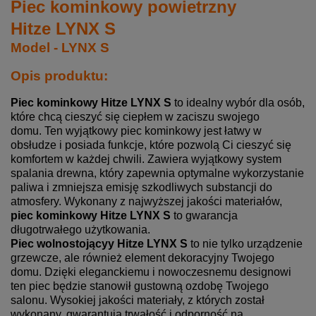
Piec kominkowy powietrzny
Hitze LYNX S
Model - LYNX S
Opis produktu:
Piec kominkowy Hitze LYNX S
to idealny wybór dla osób,
które chcą cieszyć się ciepłem w zaciszu swojego
domu.
Ten wyjątkowy piec kominkowy jest łatwy w
obsłudze i posiada funkcje, które pozwolą Ci cieszyć się
komfortem w każdej chwili.
Zawiera wyjątkowy system
spalania drewna, który zapewnia optymalne wykorzystanie
paliwa i zmniejsza emisję szkodliwych substancji do
atmosfery.
Wykonany z najwyższej jakości materiałów,
piec kominkowy Hitze LYNX S
to gwarancja
długotrwałego użytkowania.
Piec wolnostojącyy Hitze LYNX S
to nie tylko urządzenie
grzewcze, ale również element dekoracyjny Twojego
domu.
Dzięki eleganckiemu i nowoczesnemu designowi
ten piec będzie stanowił gustowną ozdobę Twojego
salonu.
Wysokiej jakości materiały, z których został
wykonany, gwarantują trwałość i odporność na