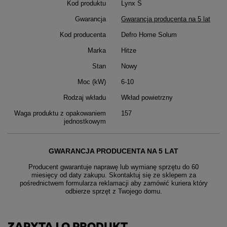
Kod produktu
Lynx S
Gwarancja
Gwarancja producenta na 5 lat
Kod producenta
Defro Home Solum
Marka
Hitze
Stan
Nowy
Moc (kW)
6-10
Rodzaj wkładu
Wkład powietrzny
Waga produktu z opakowaniem
157
jednostkowym
GWARANCJA PRODUCENTA NA 5 LAT
Producent gwarantuje naprawę lub wymianę sprzętu do 60
miesięcy od daty zakupu. Skontaktuj się ze sklepem za
pośrednictwem formularza reklamacji aby
zamówić kuriera który
odbierze sprzęt z Twojego domu.
ZAPYTAJ O PRODUKT