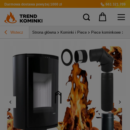
Darmowa dostawa
powyżej 1000 zł
661 321 709
Wstecz
Strona główna
Kominki i Piece
Piece kominkowe
Pi