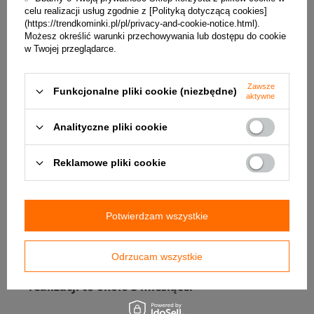
✔️ Temperatura spalin:
310°C
celu realizacji usług zgodnie z [Polityką dotyczącą cookies]
(https://trendkominki.pl/pl/privacy-and-cookie-notice.html).
✔️ Ciąg kominowy:
12±2 Pa
Możesz określić warunki przechowywania lub dostępu do cookie
w Twojej przeglądarce.
✔️ Maksymalna długość polan:
400 mm
Zawsze
✔️ Średnica czopucha:
150 mm
Funkcjonalne pliki cookie (niezbędne)
aktywne
✔️ Średnica dolotu powietrza:
125 mm
Analityczne pliki cookie
✔️ Gwarancja:
5 lat
Reklamowe pliki cookie
✔️ Masa:
~174 kg
✔️ Wyposażenie opcjonalne - za dopłatą: czarna
ceramika, srebrna klamka, kolor: czerwony,
Potwierdzam wszystkie
biały, złoty, brązowy, szary
❗️Uwaga! Obudowa pieca w kolorze innym niż
Odrzucam wszystkie
czarny jest dodatkowo płatna, a okres
realizacji to około 3 miesiące.