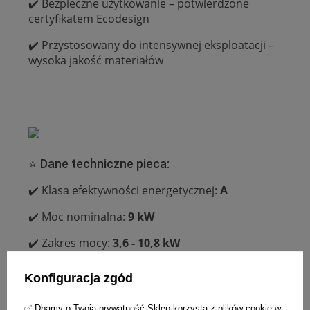
✔️ Bezpieczne użytkowanie – potwierdzone
certyfikatem Ecodesign
✔️ Przystosowany do intensywnej eksploatacji –
wysoka jakość materiałów
⭐ Dane techniczne pieca:
✔️ Klasa efektywności energetycznej:
A
✔️ Moc nominalna:
9 kW
✔️ Zakres mocy:
3,6 - 10,8 kW
✔️ Sprawność:
75,5 %
Konfiguracja zgód
✔️ Emisja CO przy 13% O2:
0,09 %
✅ Dbamy o Twoją prywatność Sklep korzysta z plików cookie w