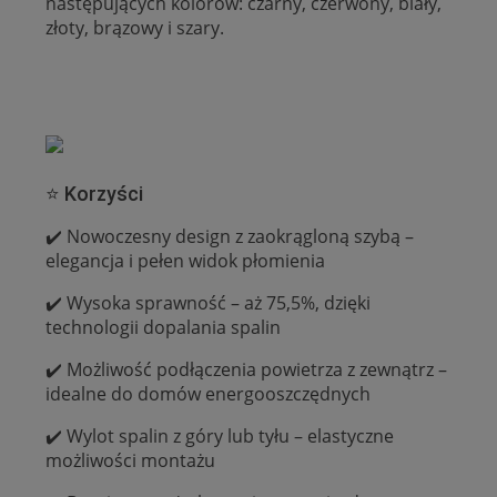
następujących kolorów: czarny, czerwony, biały,
złoty, brązowy i szary.
⭐ Korzyści
✔️ Nowoczesny design z zaokrągloną szybą –
elegancja i pełen widok płomienia
✔️ Wysoka sprawność – aż 75,5%, dzięki
technologii dopalania spalin
✔️ Możliwość podłączenia powietrza z zewnątrz –
idealne do domów energooszczędnych
✔️ Wylot spalin z góry lub tyłu – elastyczne
możliwości montażu