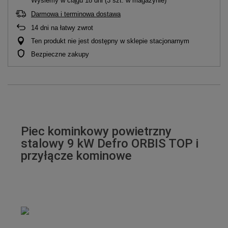
Wyślemy
w ciągu 18 dni
(3 szt. w magazynie)
Darmowa i terminowa dostawa
14
dni na łatwy zwrot
Ten produkt nie jest dostępny w sklepie stacjonarnym
Bezpieczne zakupy
Piec kominkowy powietrzny
stalowy 9 kW Defro ORBIS TOP i
przyłącze kominowe